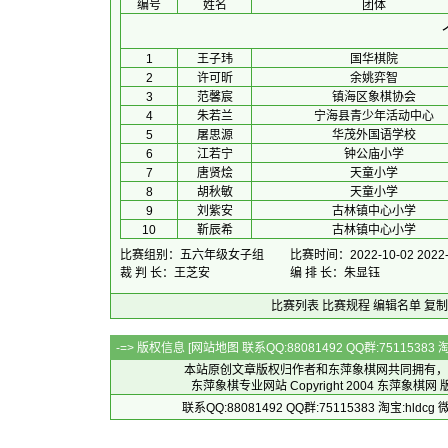
编号
姓名
团体
1
王子玮
国华棋院
2
许可昕
余姚弈智
3
范馨宸
镇海区象棋协会
4
朱若兰
宁海县青少年活动中心
5
屠思源
华茂外国语学校
6
江若宁
钟公庙小学
7
唐贤烩
天童小学
8
胡秋敏
天童小学
9
刘紫安
古林镇中心小学
10
靳辰希
古林镇中心小学
比赛组别：五六年级女子组
比赛时间：2022-10-02 2022-
裁 判 长：王芝安
编 排 长：朱显钰
比赛列表
比赛规程
编辑名单
复制
-=> 版权信息 [
网站地图
联系QQ:88081492 QQ群:7511538
本站原创文章版权归作者和
东萍象棋网
共同拥有，
东萍象棋专业网站 Copyright 2004
东萍象棋网
版
联系QQ:88081492 QQ群:75115383 淘宝:h