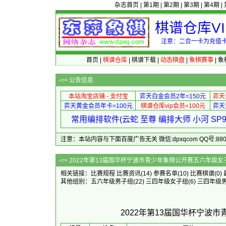
杂志首页
|
第1期
|
第2期
|
第3期
|
第4期
|
棋谱仓库V
注意：二合一卡为充值卡
首页
|
棋谱仓库
|
棋谱下载
|
动态棋盘
|
象棋赛事
|
象
-=>
公告信息
本站淘宝店铺 - 支付宝
弈天白金会员2年=150元
弈天
弈天黄金会员年卡=100元
棋谱仓库vip会员=100元
弈天
常用编排软件(云蛇 至尊 编排大师 小河 S
注意：本站内容与下面百度广告无关 微信:dpxqcom QQ号:88081
-=> 2022年第13届国华杯宁波市青少
相关链接：
比赛规程
比赛资讯
(14)
参赛名单
(10)
比赛棋谱
(0)
其他组别：
五六年级男子组
(22)
三四年级女子组
(6)
三四年级
2022年第13届国华杯宁波