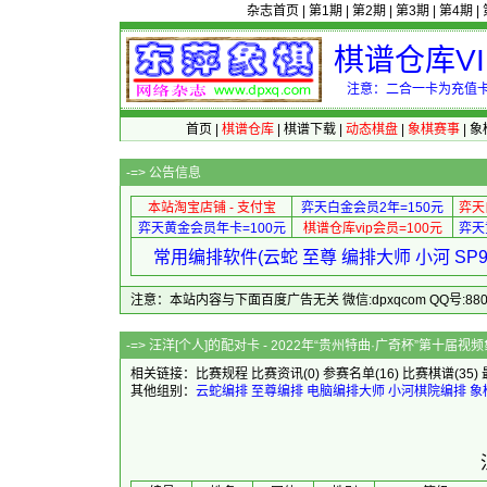
杂志首页
|
第1期
|
第2期
|
第3期
|
第4期
|
棋谱仓库V
注意：二合一卡为充值卡
首页
|
棋谱仓库
|
棋谱下载
|
动态棋盘
|
象棋赛事
|
象
-=>
公告信息
本站淘宝店铺 - 支付宝
弈天白金会员2年=150元
弈天
弈天黄金会员年卡=100元
棋谱仓库vip会员=100元
弈天
常用编排软件(云蛇 至尊 编排大师 小河 S
注意：本站内容与下面百度广告无关 微信:dpxqcom QQ号:88081
-=> 汪洋[个人]的配对卡 - 2022年“贵州
相关链接：
比赛规程
比赛资讯
(0)
参赛名单
(16)
比赛棋谱
(35)
其他组别：
云蛇编排
至尊编排
电脑编排大师
小河棋院编排
象