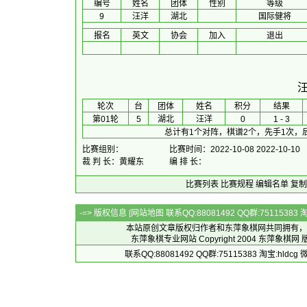
编号
姓名
团体
性别
等级
9
汪洋
湖北
国际健将
报名
英文
协会
加入
退出
 轮次 
台
团体
 姓名 
积分
 结果 
第01轮
5
湖北
汪洋
0
1 - 3
总计有1个对阵，棋谱2个，先手1次，
比赛组别：
比赛时间：2022-10-08 2022-10-10
裁 判 长：黄耀东
编 排 长：
比赛列表
比赛规程
编辑名单
复制
-=> 版权信息 [
网站地图
联系QQ:88081492 QQ群:7511538
本站原创文章版权归作者和
东萍象棋网
共同拥有，
东萍象棋专业网站 Copyright 2004
东萍象棋网
版
联系QQ:88081492 QQ群:75115383 淘宝:h