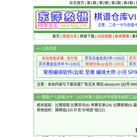
杂志首页
|
第1期
|
第2期
|
第3期
|
第4期
|
棋谱仓库V
注意：二合一卡为充值卡
首页
|
棋谱仓库
|
棋谱下载
|
动态棋盘
|
象棋赛事
|
象
-=>
公告信息
本站淘宝店铺 - 支付宝
弈天白金会员2年=150元
弈天
弈天黄金会员年卡=100元
棋谱仓库vip会员=100元
弈天
常用编排软件(云蛇 至尊 编排大师 小河 S
注意：本站内容与下面百度广告无关 微信:dpxqcom QQ号:88081
-=> 曹晨[个人]的配对卡 - 2022年第六届
相关链接：
比赛规程
比赛资讯
(6)
参赛名单
(34)
比赛棋谱
(0)
最
其他组别：
围棋组
(16)
扑克“炒地皮”组
(32)