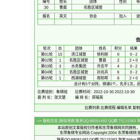
编号
姓名
团体
性别
等
30
曹晨
名胜区城管
报名
英文
协会
加入
退
 轮次 
台
团体
 姓名 
积分
 结果 
第01轮
15
滨江城管
徐利刚
0
0 - 2
第02轮
1
名胜区城管
曹晨
2
2 + 0
第03轮
3
水务集团
许志平
4
0 - 2
第04轮
1
名胜区城管
孙兆兵
6
0 - 2
第05轮
1
西湖城管
周昉晖
8
2 + 0
总计有5个对阵，棋谱0个，先手1次，后
比赛组别：象棋组
比赛时间：2022-10-30 2022-10-30
裁 判 长：张文楚
编 排 长：郑福英
比赛列表
比赛规程
编辑名单
复制
-=> 版权信息 [
网站地图
联系QQ:88081492 QQ群:7511538
本站原创文章版权归作者和
东萍象棋网
共同拥有，
东萍象棋专业网站 Copyright 2004
东萍象棋网
版
联系QQ:88081492 QQ群:75115383 淘宝:h