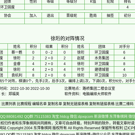
团体
性别
等级
等级分
K值
犯规
排名
环卫固废
4
协会
加入
退出
晋级轮
胜局
抽签
初分
徐珩的对阵情况
 姓名 
积分
 结果 
积分
 姓名 
团体
对手分
团
蔡一甦
0
0 - 2
0
徐珩
环卫固废
6
废
徐珩
2
2 + 0
2
赵斌
水务集团
4
团
金睿
4
2 + 0
4
徐珩
环卫固废
8
废
徐珩
4
2 + 0
4
叶华
建德城管
4
团
袁杭利
8
2 + 0
6
徐珩
环卫固废
10
有5个对阵，棋谱0个，先手2次，后手3次，编排上调1次，下调0次，积分6分，对手分
间：2022-10-30 2022-10-30
比赛地点：路桥集团二楼会议室
排 长：郑福英
软件资料：电脑编排大师软件
比赛列表
比赛规程
编辑名单
复制名单
复制无链接表格
复制有链接表格
比赛二维码
Q:88081492 QQ群:75115383 淘宝:hldcg 微信:dpxqcom 新浪微博:东萍象棋网
版权归作者和
东萍象棋网
共同拥有，文章可自由转载，特别声明的除外，转载文章时请
Copyright 2004
东萍象棋网
版权所有 All Rights Reserved 保留所有权利 辽ICP
492 QQ群:75115383 淘宝:hldcg 微信:dpxqcom 新浪微博=微信公众号:东萍象棋网