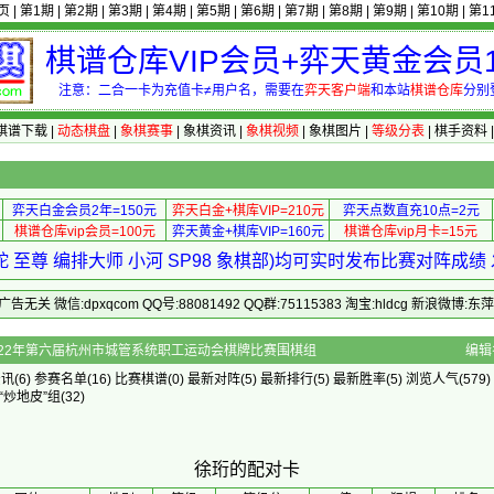
页
|
第1期
|
第2期
|
第3期
|
第4期
|
第5期
|
第6期
|
第7期
|
第8期
|
第9期
|
第10期
|
第1
棋谱仓库VIP会员+弈天黄金会员1
注意：二合一卡为充值卡≠用户名，需要在
弈天客户端
和本站
棋谱仓库
分别
棋谱下载
|
动态棋盘
|
象棋赛事
|
象棋资讯
|
象棋视频
|
象棋图片
|
等级分表
|
棋手资料
弈天白金会员2年=150元
弈天白金+棋库VIP=210元
弈天点数直充10点=2元
棋谱仓库vip会员=100元
弈天黄金+棋库VIP=160元
棋谱仓库vip月卡=15元
 至尊 编排大师 小河 SP98 象棋部)均可实时发布比赛对阵成
 微信:dpxqcom QQ号:88081492 QQ群:75115383 淘宝:hldcg 新浪微博:
配对卡 - 2022年第六届杭州市城管系统职工运动会棋牌比赛围棋组
编辑
资讯
(6)
参赛名单
(16)
比赛棋谱
(0)
最新对阵
(5)
最新排行
(5)
最新胜率
(5) 浏览人气(579)
“炒地皮”组
(32)
徐珩的配对卡