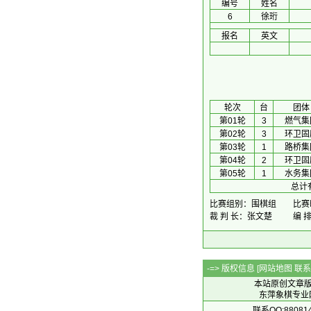
编号
姓名
6
徐珩
报名
英文
 轮次 
台
团体
第01轮
3
燃气集
第02轮
3
环卫固
第03轮
1
路桥集
第04轮
2
环卫固
第05轮
1
水务集
总计
比赛组别：围棋组
比赛时
裁 判 长：张文楚
编 
-=> 版权信息 [
网站地图
联系Q
本站原创文章
东萍象棋专业网站 
联系QQ:88081