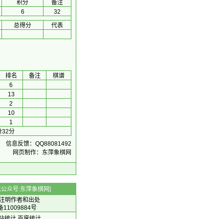
积分
备注
6
32
总得分
代表
排名
备注
棋谱
6
13
2
10
1
32分
信息反馈：QQ88081492
网页制作：东萍象棋网
 微信公众号:东萍象棋网]
注明作者和出处
备11009884号
 网站统计
百度统计