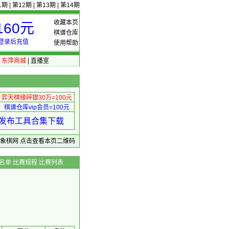
1期
|
第12期
|
第13期
|
第14期
收藏本页
60元
棋谱仓库
登录后充值
使用帮助
|
东萍商城
|
直播室
弈天棋缘碎银30万=100元
棋谱仓库vip会员=100元
绩 发布工具合集下载
东萍象棋网
点击查看本页二维码
名单
比赛规程
比赛列表