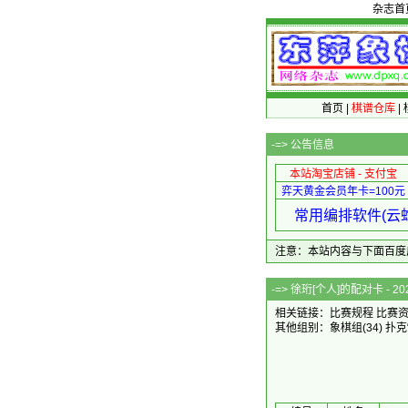
杂志首
首页
|
棋谱仓库
|
-=>
公告信息
本站淘宝店铺 - 支付宝
弈天黄金会员年卡=100元
常用编排软件(云蛇
注意：本站内容与下面百度广告无关
-=> 徐珩[个人]的
相关链接：
比赛规程
比赛
其他组别：
象棋组
(34)
扑克