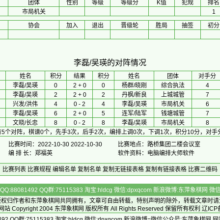
团体
性别
等级
等级分
K值
犯规
排名
市局机关
1
协会
加入
退出
晋级轮
胜局
抽签
初分
李磊/吴瑛的对阵情况
 姓名 
积分
 结果 
积分
 姓名 
团体
对手分
李磊/吴瑛
0
2 + 0
0
杨群/晓刚
综合执法
4
李磊/吴瑛
2
2 + 0
2
丹枫/新良
上城城管
7
兴发/洪伟
4
0 - 2
4
李磊/吴瑛
市局机关
6
李磊/吴瑛
6
2 + 0
5
连军/陆军
钱塘城管
7
文晓/长忠
8
0 - 2
8
李磊/吴瑛
市局机关
8
5个对阵，棋谱0个，先手3次，后手2次，编排上调0次，下调1次，积分10分，对手
比赛时间：2022-10-30 2022-10-30
比赛地点：路桥集团二楼会议室
编 排 长：郑福英
软件资料：电脑编排大师软件
比赛列表
比赛规程
编辑名单
复制名单
复制无链接表格
复制有链接表格
比赛二维码
Q:88081492 QQ群:75115383 淘宝:hldcg 微信:dpxqcom 新浪微博:东萍象棋网
版权归作者和
东萍象棋网
共同拥有，文章可自由转载，特别声明的除外，转载文章时请
Copyright 2004
东萍象棋网
版权所有 All Rights Reserved 保留所有权利 辽ICP
492 QQ群:75115383 淘宝:hldcg 微信:dpxqcom 新浪微博=微信公众号:东萍象棋网