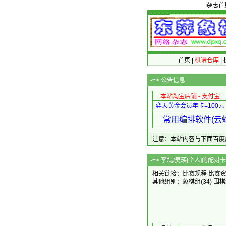
杂志首
首页
|
棋谱仓库
|
-=>
公告信息
本站淘宝店铺 - 支付宝
弈天黄金会员年卡=100元
常用编排软件(云蛇
注意：本站内容与下面百度广告无关
-=> 李磊/吴瑛[个人]的
相关链接：
比赛规程
比赛
其他组别：
象棋组
(34)
围棋