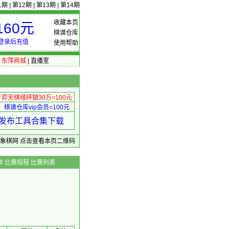
1期
|
第12期
|
第13期
|
第14期
收藏本页
60元
棋谱仓库
登录后充值
使用帮助
|
东萍商城
|
直播室
弈天棋缘碎银30万=100元
棋谱仓库vip会员=100元
绩 发布工具合集下载
东萍象棋网
点击查看本页二维码
单
比赛规程
比赛列表