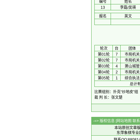
编号
姓名
13
李磊/吴瑛
报名
英文
 轮次 
台
团体
第01轮
7
市局机关
第02轮
7
市局机关
第03轮
4
萧山城管
第04轮
2
市局机关
第05轮
1
综合执法
总计有
比赛组别：扑克“炒地皮”组
裁 判 长：张文楚
-=> 版权信息 [
网站地图
联系Q
本站原创文章
东萍象棋专业网站 
联系QQ:88081