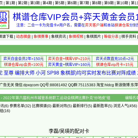
页
|
第1期
|
第2期
|
第3期
|
第4期
|
第5期
|
第6期
|
第7期
|
第8期
|
第9期
|
第10期
|
第1
棋谱仓库VIP会员+弈天黄金会员1
注意：二合一卡为充值卡≠用户名，需要在
弈天客户端
和本站
棋谱仓库
分别
棋谱下载
|
动态棋盘
|
象棋赛事
|
象棋资讯
|
象棋视频
|
象棋图片
|
等级分表
|
棋手资料
弈天白金会员2年=150元
弈天白金+棋库VIP=210元
弈天点数直充10点=2元
棋谱仓库vip会员=100元
弈天黄金+棋库VIP=160元
棋谱仓库vip月卡=15元
 至尊 编排大师 小河 SP98 象棋部)均可实时发布比赛对阵成
 微信:dpxqcom QQ号:88081492 QQ群:75115383 淘宝:hldcg 新浪微博:
配对卡 - 2022年第六届杭州市城管系统职工运动会棋牌比赛扑克“炒地皮”组
编辑名
资讯
(6)
参赛名单
(32)
比赛棋谱
(0)
最新对阵
(5)
最新排行
(5)
最新胜率
(5) 浏览人气(456)
组
(16)
李磊/吴瑛的配对卡