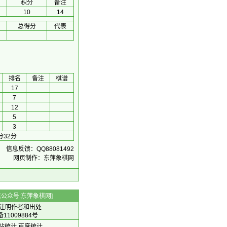
积分
备注
10
14
总得分
代表
排名
备注
棋谱
17
7
12
5
3
分32分
信息反馈：QQ88081492
网页制作：东萍象棋网
 微信公众号:东萍象棋网]
注明作者和出处
备11009884号
 网站统计
百度统计