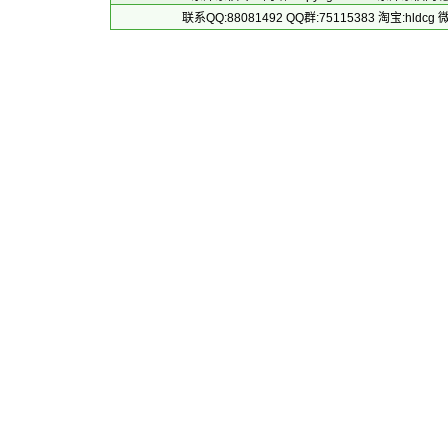
联系QQ:88081492 QQ群:75115383 淘宝:h