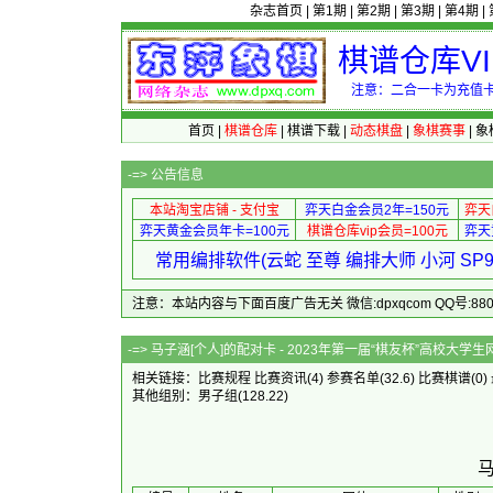
杂志首页
|
第1期
|
第2期
|
第3期
|
第4期
|
棋谱仓库V
注意：二合一卡为充值卡
首页
|
棋谱仓库
|
棋谱下载
|
动态棋盘
|
象棋赛事
|
象
-=>
公告信息
本站淘宝店铺 - 支付宝
弈天白金会员2年=150元
弈天
弈天黄金会员年卡=100元
棋谱仓库vip会员=100元
弈天
常用编排软件(云蛇 至尊 编排大师 小河 S
注意：本站内容与下面百度广告无关 微信:dpxqcom QQ号:88081
-=> 马子涵[个人]的配对卡 - 2023年第一届“
相关链接：
比赛规程
比赛资讯
(4)
参赛名单
(32.6)
比赛棋谱
(0)
其他组别：
男子组
(128.22)