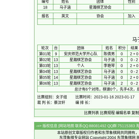
编号
姓名
团体
性别
18
马子涵
星瀚棋艺协会
报名
英文
协会
加入
马
 轮次 
台
团体
 姓名 
积分
 结果 
第01轮
9
安庆师范大学开心队
陈倩男
0
2 + 0
第02轮
13
星瀚棋艺协会
马子涵
0
0 - 2
第03轮
13
个人
李艳琴
0
2 + 0
第04轮
13
星瀚棋艺协会
马子涵
0
0 - 2
第05轮
14
星瀚棋艺协会
马子涵
0
2 + 0
第06轮
13
星瀚棋艺协会
马子涵
2
0 - 2
总计有6个对阵，棋谱0个，先手4次，
比赛组别：女子组
比赛时间：2023-01-16 2023-01-17
裁 判 长：蔡汶轩
编 排 长：
比赛列表
比赛规程
编辑名单
复制
-=> 版权信息 [
网站地图
联系QQ:88081492 QQ群:7511538
本站原创文章版权归作者和
东萍象棋网
共同拥有，
东萍象棋专业网站 Copyright 2004
东萍象棋网
版