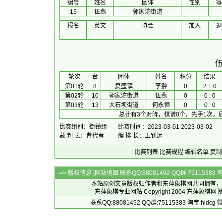
编号
姓名
团体
性别
等
15
伍燕
郭家沱街道
报名
英文
协会
加入
退
 轮次 
台
团体
 姓名 
积分
 结果 
第01轮
8
复盛镇
李翀
0
2 + 0
第02轮
10
郭家沱街道
伍燕
0
0 : 0
第03轮
13
大石坝街道
何永恒
0
0 : 0
总计有3个对阵，棋谱0个，先手1次，
比赛组别：街镇组
比赛时间：2023-03-01 2023-03-02
裁 判 长：曹代春
编 排 长：王钊远
比赛列表
比赛规程
编辑名单
复制
-=> 版权信息 [
网站地图
联系QQ:88081492 QQ群:7511538
本站原创文章版权归作者和
东萍象棋网
共同拥有，
东萍象棋专业网站 Copyright 2004
东萍象棋网
版
联系QQ:88081492 QQ群:75115383 淘宝:h