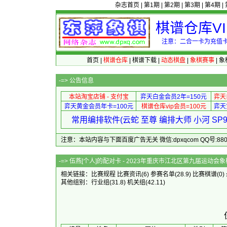
杂志首页
|
第1期
|
第2期
|
第3期
|
第4期
|
棋谱仓库V
注意：二合一卡为充值卡
首页
|
棋谱仓库
|
棋谱下载
|
动态棋盘
|
象棋赛事
|
象
-=>
公告信息
本站淘宝店铺 - 支付宝
弈天白金会员2年=150元
弈天
弈天黄金会员年卡=100元
棋谱仓库vip会员=100元
弈天
常用编排软件(云蛇 至尊 编排大师 小河 S
注意：本站内容与下面百度广告无关 微信:dpxqcom QQ号:88081
-=> 伍燕[个人]的配对卡 - 2023年重
相关链接：
比赛规程
比赛资讯
(6)
参赛名单
(28.9)
比赛棋谱
(0)
其他组别：
行业组
(31.8)
机关组
(42.11)