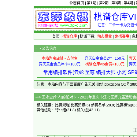
杂志首页
|
第1期
|
第2期
|
第3期
|
第4期
|
棋谱仓库V
注意：二合一卡为充值卡
首页
|
棋谱仓库
|
棋谱下载
|
动态棋盘
|
象棋赛事
|
象
-=>
公告信息
本站淘宝店铺 - 支付宝
弈天白金会员2年=150元
弈天
弈天黄金会员年卡=100元
棋谱仓库vip会员=100元
弈天
常用编排软件(云蛇 至尊 编排大师 小河 S
注意：本站内容与下面百度广告无关 微信:dpxqcom QQ号:88081
-=> 王永忠[个人]的配对卡 - 2023年重
相关链接：
比赛规程
比赛资讯
(6)
参赛名单
(28.9)
比赛棋谱
(0)
其他组别：
行业组
(31.8)
机关组
(42.11)