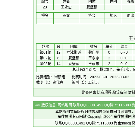
编号
姓名
团体
性别
等级
23
王永忠
复盛镇
报名
英文
协会
加入
退出
王
 轮次 
台
团体
 姓名 
积分
 结果 
第01轮
12
寸滩街道
魏广平
0
0 - 0
第02轮
8
复盛镇
王永忠
2
0 : 0
第03轮
14
复盛镇
王永忠
2
0 : 0
总计有3个对阵，棋谱0个，先手2次，
比赛组别：街镇组
比赛时间：2023-03-01 2023-03-02
裁 判 长：曹代春
编 排 长：王钊远
比赛列表
比赛规程
编辑名单
复制
-=> 版权信息 [
网站地图
联系QQ:88081492 QQ群:7511538
本站原创文章版权归作者和
东萍象棋网
共同拥有，
东萍象棋专业网站 Copyright 2004
东萍象棋网
版
联系QQ:88081492 QQ群:75115383 淘宝:h