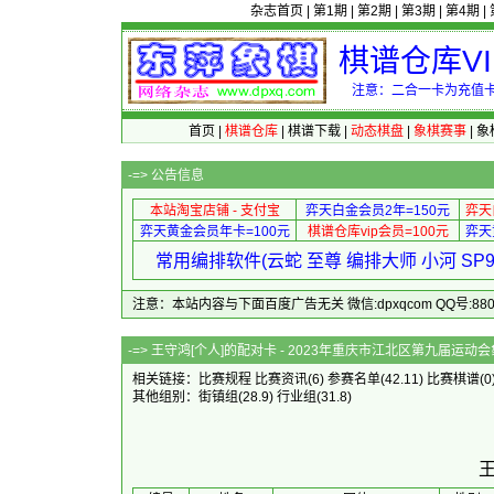
杂志首页
|
第1期
|
第2期
|
第3期
|
第4期
|
棋谱仓库V
注意：二合一卡为充值卡
首页
|
棋谱仓库
|
棋谱下载
|
动态棋盘
|
象棋赛事
|
象
-=>
公告信息
本站淘宝店铺 - 支付宝
弈天白金会员2年=150元
弈天
弈天黄金会员年卡=100元
棋谱仓库vip会员=100元
弈天
常用编排软件(云蛇 至尊 编排大师 小河 S
注意：本站内容与下面百度广告无关 微信:dpxqcom QQ号:88081
-=> 王守鸿[个人]的配对卡 - 2023年重
相关链接：
比赛规程
比赛资讯
(6)
参赛名单
(42.11)
比赛棋谱
(0
其他组别：
街镇组
(28.9)
行业组
(31.8)