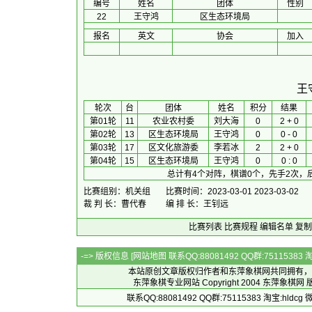
编号
姓名
团体
性别
22
王守鸿
区生态环境局
报名
英文
协会
加入
王
 轮次 
台
团体
 姓名 
积分
 结果 
第01轮
11
农业农村委
刘大海
0
2 + 0
第02轮
13
区生态环境局
王守鸿
0
0 - 0
第03轮
17
区文化旅游委
李若冰
2
2 + 0
第04轮
15
区生态环境局
王守鸿
0
0 : 0
总计有4个对阵，棋谱0个，先手2次，
比赛组别：机关组
比赛时间：2023-03-01 2023-03-02
裁 判 长：曹代春
编 排 长：王钊远
比赛列表
比赛规程
编辑名单
复制
-=> 版权信息 [
网站地图
联系QQ:88081492 QQ群:7511538
本站原创文章版权归作者和
东萍象棋网
共同拥有，
东萍象棋专业网站 Copyright 2004
东萍象棋网
版
联系QQ:88081492 QQ群:75115383 淘宝:h