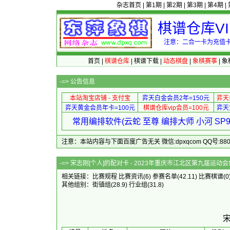
杂志首页
|
第1期
|
第2期
|
第3期
|
第4期
|
棋谱仓库V
注意：二合一卡为充值卡
首页
|
棋谱仓库
|
棋谱下载
|
动态棋盘
|
象棋赛事
|
象
-=>
公告信息
本站淘宝店铺 - 支付宝
弈天白金会员2年=150元
弈天
弈天黄金会员年卡=100元
棋谱仓库vip会员=100元
弈天
常用编排软件(云蛇 至尊 编排大师 小河 S
注意：本站内容与下面百度广告无关 微信:dpxqcom QQ号:88081
-=> 宋志刚[个人]的配对卡 - 2023年重
相关链接：
比赛规程
比赛资讯
(6)
参赛名单
(42.11)
比赛棋谱
(0
其他组别：
街镇组
(28.9)
行业组
(31.8)