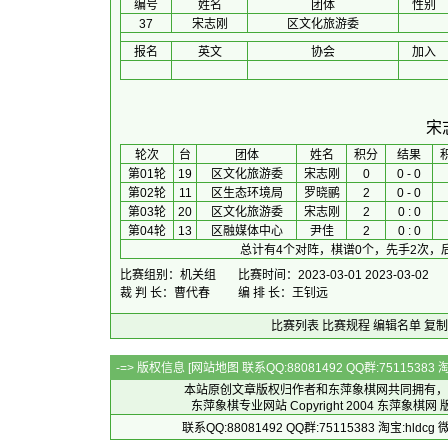
编号
姓名
团体
性别
37
宋志刚
区文化旅游委
报名
英文
协会
加入
宋
 轮次 
台
团体
 姓名 
积分
 结果 
第01轮
19
区文化旅游委
宋志刚
0
0 - 0
第02轮
11
区生态环境局
罗晓鹂
2
0 - 0
第03轮
20
区文化旅游委
宋志刚
2
0 : 0
第04轮
13
区融媒体中心
尹佳
2
0 : 0
总计有4个对阵，棋谱0个，先手2次，
比赛组别：机关组
比赛时间：2023-03-01 2023-03-02
裁 判 长：曹代春
编 排 长：王钊远
比赛列表
比赛规程
编辑名单
复制
-=> 版权信息 [
网站地图
联系QQ:88081492 QQ群:7511538
本站原创文章版权归作者和
东萍象棋网
共同拥有，
东萍象棋专业网站 Copyright 2004
东萍象棋网
版
联系QQ:88081492 QQ群:75115383 淘宝:h