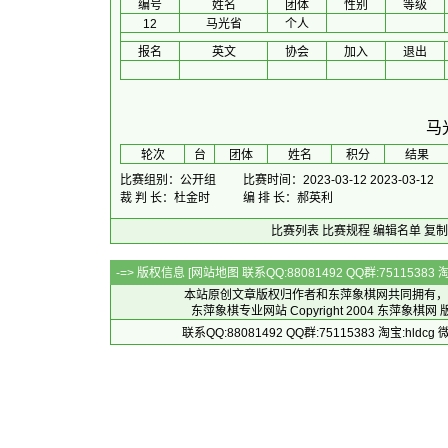
编号
姓名
团体
性别
等级
12
马光省
个人
报名
英文
协会
加入
退出
马
 轮次 
台
团体
 姓名 
积分
 结果 
比赛组别：公开组
比赛时间：2023-03-12 2023-03-12
裁 判 长：杜金时
编 排 长：郝英利
比赛列表
比赛规程
编辑名单
复制
-=> 版权信息 [
网站地图
联系QQ:88081492 QQ群:7511538
本站原创文章版权归作者和
东萍象棋网
共同拥有，
东萍象棋专业网站 Copyright 2004
东萍象棋网
版
联系QQ:88081492 QQ群:75115383 淘宝:h