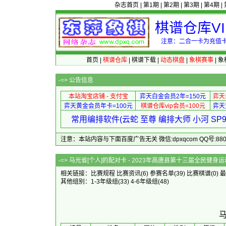
杂志首页
|
第1期
|
第2期
|
第3期
|
第4期
|
棋谱仓库V
注意：二合一卡为充值卡
首页
|
棋谱仓库
|
棋谱下载
|
动态棋盘
|
象棋赛事
|
象
-=>
公告信息
本站淘宝店铺 - 支付宝
弈天白金会员2年=150元
弈天
弈天黄金会员年卡=100元
棋谱仓库vip会员=100元
弈天
常用编排软件(云蛇 至尊 编排大师 小河 S
注意：本站内容与下面百度广告无关 微信:dpxqcom QQ号:88081
-=> 马光省[个人]的配对卡 - 2023年高唐县第十三届全民
相关链接：
比赛规程
比赛资讯
(6)
参赛名单
(39)
比赛棋谱
(0)
最
其他组别：
1-3年级组
(33)
4-6年级组
(48)