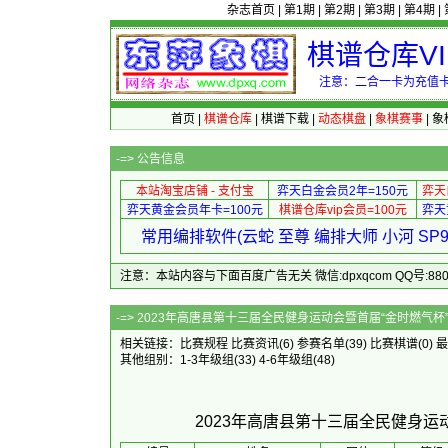
杂志首页
|
第1期
|
第2期
|
第3期
|
第4期
|
棋谱仓库V
注意：二合一卡为充值卡
首页
|
棋谱仓库
|
棋谱下载
|
动态棋盘
|
象棋赛事
|
象
-=>
公告信息
本站淘宝店铺 - 支付宝
弈天白金会员2年=150元
弈天
弈天黄金会员年卡=100元
棋谱仓库vip会员=100元
弈天
常用编排软件(云蛇 至尊 编排大师 小河 S
注意：本站内容与下面百度广告无关 微信:dpxqcom QQ号:88081
-=> 2023年高唐县第十三届全民健身运动会暨首
相关链接：
比赛规程
比赛资讯
(6)
参赛名单
(39)
比赛棋谱
(0)
最
其他组别：
1-3年级组
(33)
4-6年级组
(48)
2023年高唐县第十三届全民健身运