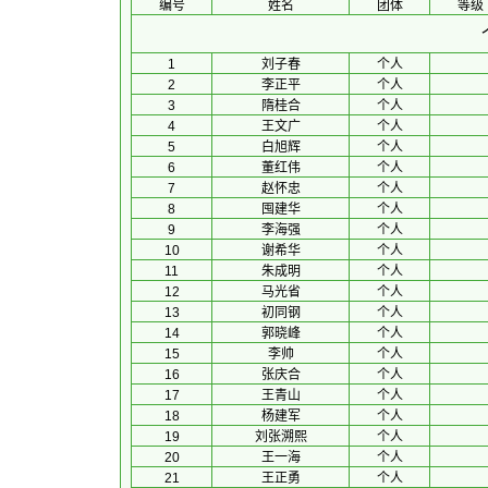
编号
姓名
团体
等级
1
刘子春
个人
2
李正平
个人
3
隋桂合
个人
4
王文广
个人
5
白旭辉
个人
6
董红伟
个人
7
赵怀忠
个人
8
囤建华
个人
9
李海强
个人
10
谢希华
个人
11
朱成明
个人
12
马光省
个人
13
初同钢
个人
14
郭晓峰
个人
15
李帅
个人
16
张庆合
个人
17
王青山
个人
18
杨建军
个人
19
刘张溯熙
个人
20
王一海
个人
21
王正勇
个人