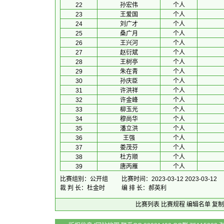
22
孙宏伟
个人
23
王爱国
个人
24
刘广才
个人
25
桑广月
个人
26
王兴河
个人
27
赵衍斌
个人
28
王树亭
个人
29
朱在青
个人
30
孙庆臣
个人
31
许洪祥
个人
32
许金峰
个人
33
柳玉光
个人
34
穆尚华
个人
35
潘立洪
个人
36
王强
个人
37
娄茂芬
个人
38
杜方顺
个人
39
唐丙雁
个人
比赛组别：公开组
比赛时间：2023-03-12 2023-03-12
裁 判 长：杜金时
编 排 长：郝英利
比赛列表
比赛规程
编辑名单
复制