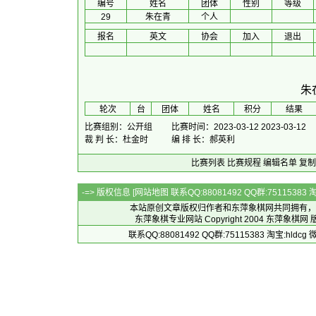
编号
姓名
团体
性别
等级
29
朱在青
个人
报名
英文
协会
加入
退出
朱
 轮次 
台
团体
 姓名 
积分
 结果 
比赛组别：公开组
比赛时间：2023-03-12 2023-03-12
裁 判 长：杜金时
编 排 长：郝英利
比赛列表
比赛规程
编辑名单
复制
-=> 版权信息 [
网站地图
联系QQ:88081492 QQ群:7511538
本站原创文章版权归作者和
东萍象棋网
共同拥有，
东萍象棋专业网站 Copyright 2004
东萍象棋网
版
联系QQ:88081492 QQ群:75115383 淘宝:h