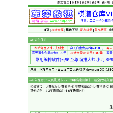
杂志首页
|
第1期
|
第2期
|
第3期
|
第4期
|
棋谱仓库V
注意：二合一卡为充值卡
首页
|
棋谱仓库
|
棋谱下载
|
动态棋盘
|
象棋赛事
|
象
-=>
公告信息
本站淘宝店铺 - 支付宝
弈天白金会员2年=150元
弈天
弈天黄金会员年卡=100元
棋谱仓库vip会员=100元
弈天
常用编排软件(云蛇 至尊 编排大师 小河 S
注意：本站内容与下面百度广告无关 微信:dpxqcom QQ号:88081
-=> 朱在青[个人]的配对卡 - 2023年高唐县第十三届全民
相关链接：
比赛规程
比赛资讯
(6)
参赛名单
(39)
比赛棋谱
(0)
最
其他组别：
1-3年级组
(33)
4-6年级组
(48)