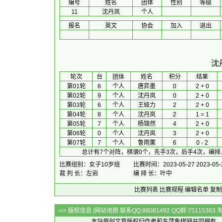
编号
姓名
团体
性别
等级
11
沈丹岚
个人
报名
英文
协会
加入
退出
沈
 轮次 
台
团体
 姓名 
积分
 结果 
第01轮
6
个人
唐弈墨
0
2 + 0
第02轮
9
个人
沈丹岚
0
2 + 0
第03轮
6
个人
王娅力
2
2 + 0
第04轮
8
个人
沈丹岚
2
1 = 1
第05轮
7
个人
杨锦然
4
2 + 0
第06轮
0
个人
沈丹岚
3
2 + 0
第07轮
7
个人
鲁雨薰
6
0 - 2
总计有7个对阵，棋谱0个，先手3次，后手4次，编排
比赛组别：女子10岁组
比赛时间：2023-05-27 2023-05-
裁 判 长：左岩
编 排 长：叶中
比赛列表
比赛规程
编辑名单
复制
-=> 版权信息 [
网站地图
联系QQ:88081492 QQ群:7511538
本站原创文章版权归作者和
东萍象棋网
共同拥有，