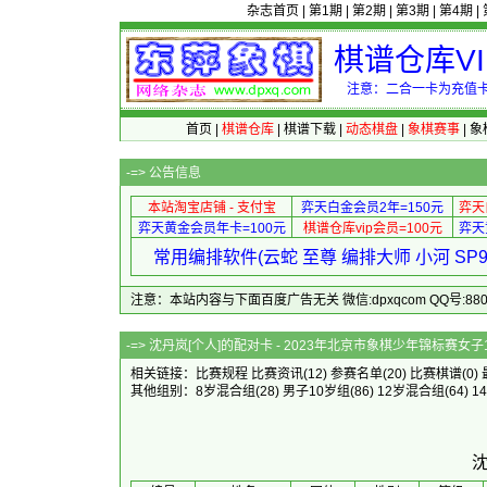
杂志首页
|
第1期
|
第2期
|
第3期
|
第4期
|
棋谱仓库V
注意：二合一卡为充值卡
首页
|
棋谱仓库
|
棋谱下载
|
动态棋盘
|
象棋赛事
|
象
-=>
公告信息
本站淘宝店铺 - 支付宝
弈天白金会员2年=150元
弈天
弈天黄金会员年卡=100元
棋谱仓库vip会员=100元
弈天
常用编排软件(云蛇 至尊 编排大师 小河 S
注意：本站内容与下面百度广告无关 微信:dpxqcom QQ号:88081
-=> 沈丹岚[个人]的配对卡 - 2023
相关链接：
比赛规程
比赛资讯
(12)
参赛名单
(20)
比赛棋谱
(0)
其他组别：
8岁混合组
(28)
男子10岁组
(86)
12岁混合组
(64)
1