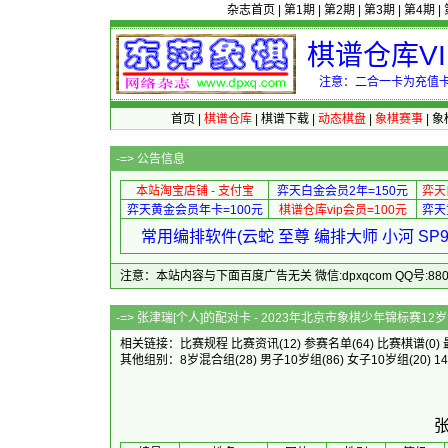
杂志首页
|
第1期
|
第2期
|
第3期
|
第4期
|
棋谱仓库V
注意：二合一卡为充值卡
首页
|
棋谱仓库
|
棋谱下载
|
动态棋盘
|
象棋赛事
|
象
-=>
公告信息
本站淘宝店铺 - 支付宝
弈天白金会员2年=150元
弈天
弈天黄金会员年卡=100元
棋谱仓库vip会员=100元
弈天
常用编排软件(云蛇 至尊 编排大师 小河 S
注意：本站内容与下面百度广告无关 微信:dpxqcom QQ号:88081
-=> 张津瑞[个人]的配对卡 - 2023
相关链接：
比赛规程
比赛资讯
(12)
参赛名单
(64)
比赛棋谱
(0)
其他组别：
8岁混合组
(28)
男子10岁组
(86)
女子10岁组
(20)
1