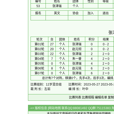
编号
姓名
团体
性别
等级
53
张津瑞
个人
报名
英文
协会
加入
退出
张
 轮次 
台
团体
 姓名 
积分
 结果 
第01轮
27
个人
张津瑞
0
0 - 2
第02轮
20
个人
赵元彻
0
0 - 2
第03轮
22
个人
张津瑞
2
2 + 0
第04轮
7
个人
朱一睿
4
2 + 0
第05轮
0
个人
张津瑞
4
2 + 0
第06轮
8
个人
赵元铭
6
2 + 0
第07轮
0
个人
张津瑞
6
2 + 0
总计有7个对阵，棋谱0个，先手4次，后手3次，编排
比赛组别：12岁混合组
比赛时间：2023-05-27 2023-05-
裁 判 长：左岩
编 排 长：叶中
比赛列表
比赛规程
编辑名单
复制
-=> 版权信息 [
网站地图
联系QQ:88081492 QQ群:7511538
本站原创文章版权归作者和
东萍象棋网
共同拥有，