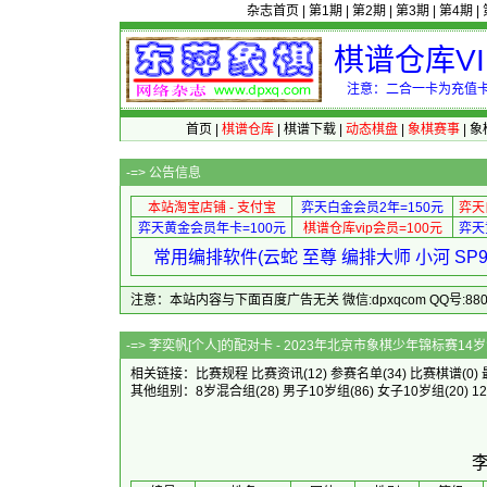
杂志首页
|
第1期
|
第2期
|
第3期
|
第4期
|
棋谱仓库V
注意：二合一卡为充值卡
首页
|
棋谱仓库
|
棋谱下载
|
动态棋盘
|
象棋赛事
|
象
-=>
公告信息
本站淘宝店铺 - 支付宝
弈天白金会员2年=150元
弈天
弈天黄金会员年卡=100元
棋谱仓库vip会员=100元
弈天
常用编排软件(云蛇 至尊 编排大师 小河 S
注意：本站内容与下面百度广告无关 微信:dpxqcom QQ号:88081
-=> 李奕帆[个人]的配对卡 - 2023
相关链接：
比赛规程
比赛资讯
(12)
参赛名单
(34)
比赛棋谱
(0)
其他组别：
8岁混合组
(28)
男子10岁组
(86)
女子10岁组
(20)
1