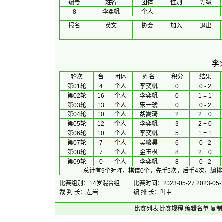
编号
姓名
团体
性别
等级
8
李奕帆
个人
报名
英文
协会
加入
退出
李
 轮次 
台
团体
 姓名 
积分
 结果 
第01轮
4
个人
李奕帆
0
0 - 2
第02轮
16
个人
李奕帆
0
1 = 1
第03轮
13
个人
宋一琥
0
0 - 2
第04轮
10
个人
胡嵩琦
2
2 + 0
第05轮
12
个人
李奕帆
3
2 + 0
第06轮
10
个人
李奕帆
5
1 = 1
第07轮
7
个人
吴峻昊
6
0 - 2
第08轮
7
个人
金玉枫
8
2 + 0
第09轮
0
个人
李奕帆
8
0 - 2
总计有9个对阵，棋谱0个，先手5次，后手4次，编
比赛组别：14岁混合组
比赛时间：2023-05-27 2023-05-
裁 判 长：左岩
编 排 长：叶中
比赛列表
比赛规程
编辑名单
复制