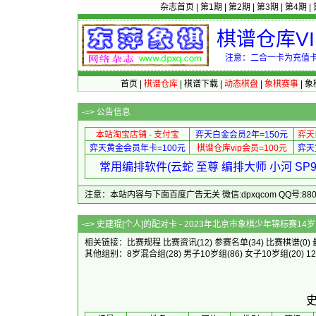
杂志首页
|
第1期
|
第2期
|
第3期
|
第4期
|
棋谱仓库V
注意：二合一卡为充值卡
首页
|
棋谱仓库
|
棋谱下载
|
动态棋盘
|
象棋赛事
|
象
-=>
公告信息
本站淘宝店铺 - 支付宝
弈天白金会员2年=150元
弈天
弈天黄金会员年卡=100元
棋谱仓库vip会员=100元
弈天
常用编排软件(云蛇 至尊 编排大师 小河 S
注意：本站内容与下面百度广告无关 微信:dpxqcom QQ号:88081
-=> 史建琨[个人]的配对卡 - 2023
相关链接：
比赛规程
比赛资讯
(12)
参赛名单
(34)
比赛棋谱
(0)
其他组别：
8岁混合组
(28)
男子10岁组
(86)
女子10岁组
(20)
1