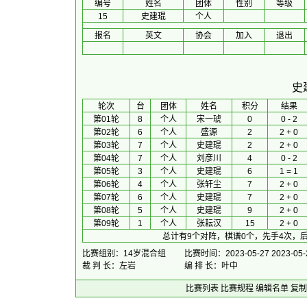
编号
姓名
团体
性别
等级
15
史建琨
个人
报名
英文
协会
加入
退出
史
 轮次 
台
团体
 姓名 
积分
 结果 
第01轮
8
个人
宋一琥
0
0 - 2
第02轮
6
个人
盛源
2
2 + 0
第03轮
7
个人
史建琨
2
2 + 0
第04轮
7
个人
刘彦川
4
0 - 2
第05轮
3
个人
史建琨
6
1 = 1
第06轮
4
个人
张轩尘
7
2 + 0
第07轮
6
个人
史建琨
7
2 + 0
第08轮
5
个人
史建琨
9
2 + 0
第09轮
1
个人
张耘汉
15
2 + 0
总计有9个对阵，棋谱0个，先手4次，后
比赛组别：14岁混合组
比赛时间：2023-05-27 2023-05-
裁 判 长：左岩
编 排 长：叶中
比赛列表
比赛规程
编辑名单
复制