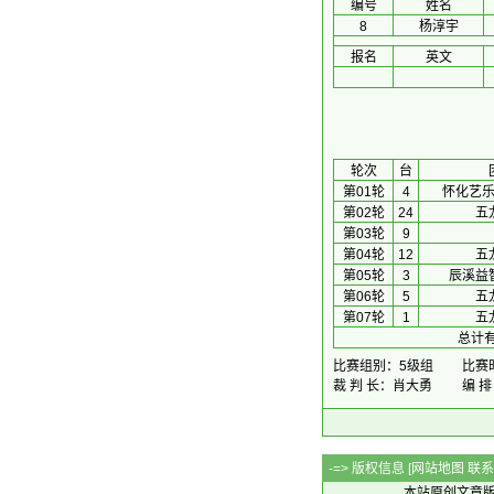
编号
姓名
8
杨淳宇
报名
英文
 轮次 
台
第01轮
4
怀化艺
第02轮
24
五
第03轮
9
第04轮
12
五
第05轮
3
辰溪益
第06轮
5
五
第07轮
1
五
总计有
比赛组别：5级组
比赛时
裁 判 长：肖大勇
编 
-=> 版权信息 [
网站地图
联系Q
本站原创文章