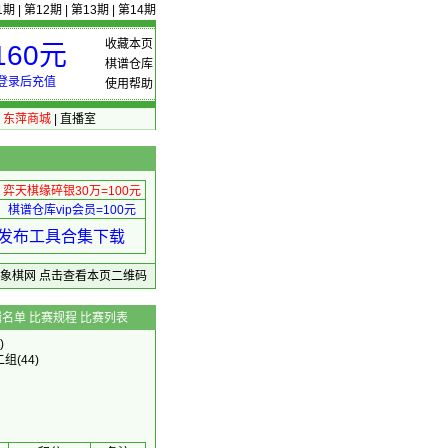
1期
|
第12期
|
第13期
|
第14期
收藏本页
60元
棋谱仓库
登录后充值
使用帮助
|
东萍商城
|
直播室
弈天棋缘碎银30万=100元
棋谱仓库vip会员=100元
绩 发布工具合集下载
东萍象棋网
点击查看本页二维码
辑名单
比赛规程
比赛列表
)
二组
(44)