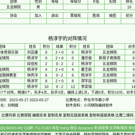
团体
性别
等级
等级分
K值
犯规
排名
五龙棋院
男
10
协会
加入
退出
晋级轮
胜局
抽签
初分
杨淳宇的对阵情况
团体
 姓名 
积分
 结果 
积分
 姓名 
团体
对
乐体育俱乐部
刘芸康
0
2 + 0
0
杨淳宇
五龙棋院
8
龙棋院
杨淳宇
0
2 + 0
0
潘宗俊
新晃子君棋苑
6
段佳彤
2
0 - 2
2
杨淳宇
五龙棋院
6
龙棋院
杨淳宇
4
2 + 0
4
瞿艺航
五龙棋院
4
智围棋教室
钟芮洋
6
0 - 2
6
杨淳宇
五龙棋院
8
龙棋院
杨淳宇
8
2 + 0
8
郑宇廷
五龙棋院
8
龙棋院
杨淳宇
10
0 - 2
12
李奕铭
1
7个对阵，棋谱0个，先手4次，后手3次，编排上调1次，下调0次，积分10分，对手
间：2023-05-27 2023-05-27
比赛地点：怀化市华都小学
排 长：刘明斌
软件资料：小河棋院编排软件
比赛列表
比赛规程
编辑名单
复制名单
复制无链接表格
复制有链接表格
比赛二维码
Q:88081492 QQ群:75115383 淘宝:hldcg 微信:dpxqcom 新浪微博:东萍象棋网
版权归作者和
东萍象棋网
共同拥有，文章可自由转载，特别声明的除外，转载文章时请