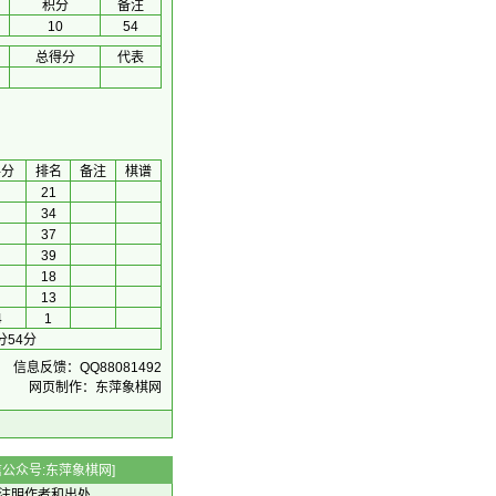
积分
备注
10
54
总得分
代表
手分
排名
备注
棋谱
21
34
37
39
18
13
4
1
分54分
信息反馈：QQ88081492
网页制作：东萍象棋网
 微信公众号:东萍象棋网]
注明作者和出处