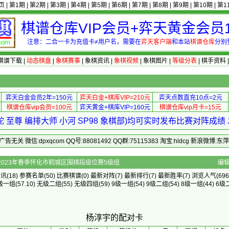
页
|
第1期
|
第2期
|
第3期
|
第4期
|
第5期
|
第6期
|
第7期
|
第8期
|
第9期
|
第10期
|
第1
棋谱仓库VIP会员+弈天黄金会员1
注意：二合一卡为充值卡≠用户名，需要在
弈天客户端
和本站
棋谱仓库
分别
棋谱下载
|
动态棋盘
|
象棋赛事
|
象棋资讯
|
象棋视频
|
象棋图片
|
等级分表
|
棋手资料
弈天白金会员2年=150元
弈天白金+棋库VIP=210元
弈天点数直充10点=2元
棋谱仓库vip会员=100元
弈天黄金+棋库VIP=160元
棋谱仓库vip月卡=15元
 至尊 编排大师 小河 SP98 象棋部)均可实时发布比赛对阵成
 微信:dpxqcom QQ号:88081492 QQ群:75115383 淘宝:hldcg 新浪微博:
]的配对卡 - 2023年春季怀化市鹤城区围棋段级位赛5级组
编
资讯
(18)
参赛名单
(50)
比赛棋谱
(0)
最新对阵
(7)
最新排行
(7)
最新胜率
(7) 浏览人气(696
级一组
(57.10)
无级二组
(55)
无级四组
(59)
9级一组
(54)
9级二组
(54)
8级一组
(44)
6级
杨淳宇的配对卡