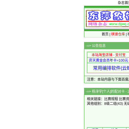
杂志首
首页
|
棋谱仓库
|
-=>
公告信息
本站淘宝店铺 - 支付宝
弈天黄金会员年卡=100元
常用编排软件(云蛇
注意：本站内容与下面百度广告无关
-=> 杨淳宇[个人
相关链接：
比赛规程
比赛
其他组别：
8级二组
(43)
无