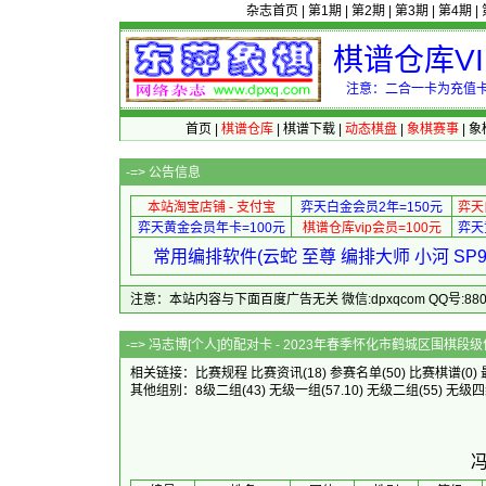
杂志首页
|
第1期
|
第2期
|
第3期
|
第4期
|
棋谱仓库V
注意：二合一卡为充值卡
首页
|
棋谱仓库
|
棋谱下载
|
动态棋盘
|
象棋赛事
|
象
-=>
公告信息
本站淘宝店铺 - 支付宝
弈天白金会员2年=150元
弈天
弈天黄金会员年卡=100元
棋谱仓库vip会员=100元
弈天
常用编排软件(云蛇 至尊 编排大师 小河 S
注意：本站内容与下面百度广告无关 微信:dpxqcom QQ号:88081
-=> 冯志博[个人]的配对卡 - 2023年
相关链接：
比赛规程
比赛资讯
(18)
参赛名单
(50)
比赛棋谱
(0)
其他组别：
8级二组
(43)
无级一组
(57.10)
无级二组
(55)
无级四