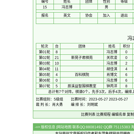
编号
姓名
团体
性别
等级
15
冯志博
男
报名
英文
协会
加入
退出
冯
 轮次 
台
团体
 姓名 
积分
第01轮
8
冯志博
0
第02轮
21
新晃子君棋苑
关欢凌
0
第03轮
10
冯志博
2
第04轮
11
胡佳淇
4
第05轮
4
百科棋院
肖博文
6
第06轮
0
冯志博
6
第07轮
5
辰溪益智围棋教室
钟芮洋
8
总计有7个对阵，棋谱0个，先手3次，后手4次，编排
比赛组别：5级组
比赛时间：2023-05-27 2023-05-27
裁 判 长：肖大勇
编 排 长：刘明斌
比赛列表
比赛规程
编辑名单
复制
-=> 版权信息 [
网站地图
联系QQ:88081492 QQ群:7511538
本站原创文章版权归作者和
东萍象棋网
共同拥有，