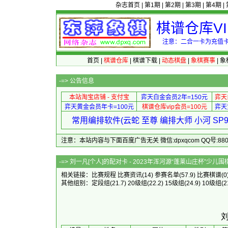
杂志首页
|
第1期
|
第2期
|
第3期
|
第4期
|
棋谱仓库V
注意：二合一卡为充值卡
首页
|
棋谱仓库
|
棋谱下载
|
动态棋盘
|
象棋赛事
|
象
-=>
公告信息
本站淘宝店铺 - 支付宝
弈天白金会员2年=150元
弈天
弈天黄金会员年卡=100元
棋谱仓库vip会员=100元
弈天
常用编排软件(云蛇 至尊 编排大师 小河 S
注意：本站内容与下面百度广告无关 微信:dpxqcom QQ号:88081
-=> 刘一凡[个人]的配对卡 - 2023年浑河源“
相关链接：
比赛规程
比赛资讯
(14)
参赛名单
(57.9)
比赛棋谱
(0
其他组别：
定段组
(21.7)
20级组
(22.2)
15级组
(24.9)
10级组
(2