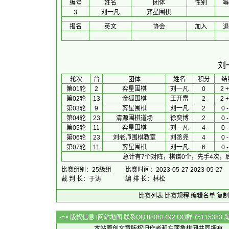
编号
姓名
团体
性别
等
3
刘一凡
弈星围棋
报名
英文
协会
加入
退
刘
 轮次 
台
团体
 姓名 
积分
 结
第01轮
2
弈星围棋
刘一凡
0
2 +
第02轮
13
金狐围棋
王开雷
2
2 +
第03轮
9
弈星围棋
刘一凡
2
0 -
第04轮
23
清源围棋道场
徐奕博
2
0 -
第05轮
11
弈星围棋
刘一凡
4
0 -
第06轮
23
刘老师围棋教室
刘丞尧
4
0 -
第07轮
11
弈星围棋
刘一凡
6
0 -
总计有7个对阵，棋谱0个，先手4次，
比赛组别：25级组
比赛时间：2023-05-27 2023-05-27
裁 判 长：于涛
编 排 长：林松
比赛列表
比赛规程
编辑名单
复制
-=> 版权信息 [
网站地图
联系QQ:88081492 QQ群:7511538
本站原创文章版权归作者和
东萍象棋网
共同拥有，