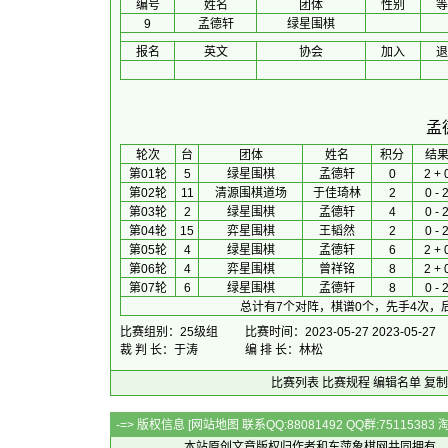
编号
姓名
团体
性别
等
9
孟德轩
绿星围棋
报名
英文
协会
加入
退
孟
 轮次 
台
团体
 姓名 
积分
 结果
第01轮
5
绿星围棋
孟德轩
0
2 + 
第02轮
11
清源围棋道场
于佳琦林
2
0 - 
第03轮
2
绿星围棋
孟德轩
4
0 - 
第04轮
15
弈星围棋
王韬然
2
0 - 
第05轮
4
绿星围棋
孟德轩
6
2 + 
第06轮
4
弈星围棋
曾祥铭
8
2 + 
第07轮
6
绿星围棋
孟德轩
8
0 - 
总计有7个对阵，棋谱0个，先手4次，
比赛组别：25级组
比赛时间：2023-05-27 2023-05-27
裁 判 长：于涛
编 排 长：林松
比赛列表
比赛规程
编辑名单
复制
-=> 版权信息 [
网站地图
联系QQ:88081492 QQ群:7511538
本站原创文章版权归作者和
东萍象棋网
共同拥有，