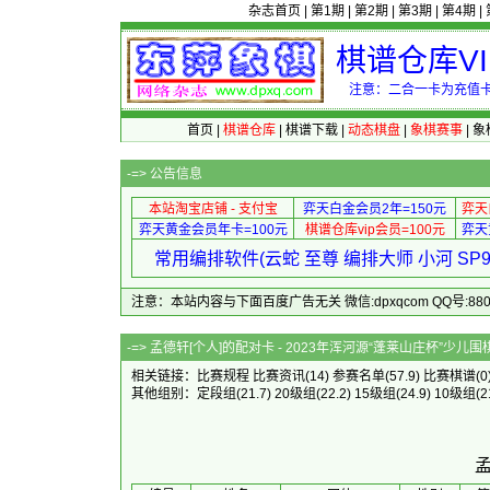
杂志首页
|
第1期
|
第2期
|
第3期
|
第4期
|
棋谱仓库V
注意：二合一卡为充值卡
首页
|
棋谱仓库
|
棋谱下载
|
动态棋盘
|
象棋赛事
|
象
-=>
公告信息
本站淘宝店铺 - 支付宝
弈天白金会员2年=150元
弈天
弈天黄金会员年卡=100元
棋谱仓库vip会员=100元
弈天
常用编排软件(云蛇 至尊 编排大师 小河 S
注意：本站内容与下面百度广告无关 微信:dpxqcom QQ号:88081
-=> 孟德轩[个人]的配对卡 - 2023年浑河源“
相关链接：
比赛规程
比赛资讯
(14)
参赛名单
(57.9)
比赛棋谱
(0
其他组别：
定段组
(21.7)
20级组
(22.2)
15级组
(24.9)
10级组
(2