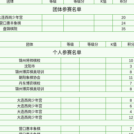
团体
等级
等级分
K值
积分
团体参赛名单
大连西岗少年宫
20
营口惠丰象棋
24
盘锦棋院
35
团体
等级
等级分
K值
积
个人参赛名单
锦州将帅棋校
10
沈阳市
3
锦州博弈棋类培训
8
朝阳象棋协会
11
丹东博弈棋校
7
锦州博弈棋类培训
8
大连西岗少年宫
8
大连西岗少年宫
6
大连西岗少年宫
4
大连西岗少年宫
12
营口惠丰象棋
7