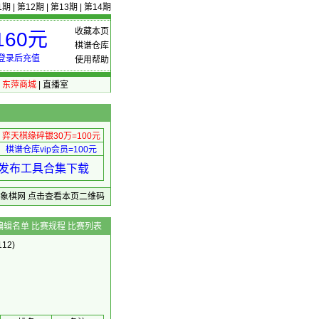
1期
|
第12期
|
第13期
|
第14期
收藏本页
60元
棋谱仓库
登录后充值
使用帮助
|
东萍商城
|
直播室
弈天棋缘碎银30万=100元
棋谱仓库vip会员=100元
绩 发布工具合集下载
东萍象棋网
点击查看本页二维码
编辑名单
比赛规程
比赛列表
12)