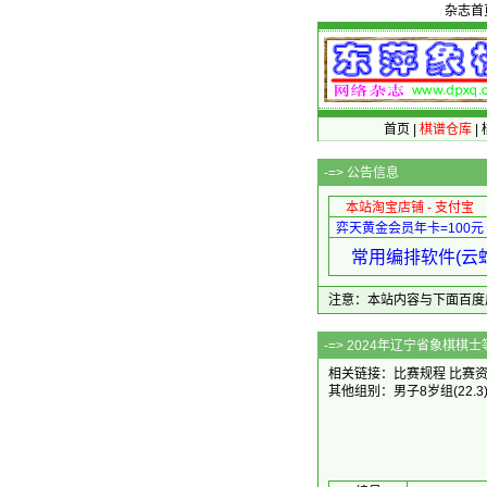
杂志首
首页
|
棋谱仓库
|
-=>
公告信息
本站淘宝店铺 - 支付宝
弈天黄金会员年卡=100元
常用编排软件(云蛇
注意：本站内容与下面百度广告无关
-=> 202
相关链接：
比赛规程
比赛
其他组别：
男子8岁组
(22.3