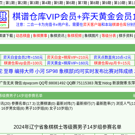
页
|
第1期
|
第2期
|
第3期
|
第4期
|
第5期
|
第6期
|
第7期
|
第8期
|
第9期
|
第10期
|
第1
棋谱仓库VIP会员+弈天黄金会员1
注意：二合一卡为充值卡≠用户名，需要在
弈天客户端
和本站
棋谱仓库
分别
棋谱下载
|
动态棋盘
|
象棋赛事
|
象棋资讯
|
象棋视频
|
象棋图片
|
等级分表
|
棋手资料
弈天白金会员2年=150元
弈天白金+棋库VIP=210元
弈天点数直充10点=2元
棋谱仓库vip会员=100元
弈天黄金+棋库VIP=160元
棋谱仓库vip月卡=15元
 至尊 编排大师 小河 SP98 象棋部)均可实时发布比赛对阵成
 微信:dpxqcom QQ号:88081492 QQ群:75115383 淘宝:hldcg 新浪微博:
4年辽宁省象棋棋士等级赛男子14岁组参赛名单
资讯
(20)
参赛名单
(17.3)
比赛棋谱
(0)
最新对阵
(7)
最新排行
(7)
最新胜率
(7) 浏览人气(11
)
16岁男女组
(8)
男子10岁组
(8)
女子10岁组
(7)
2024年辽宁省象棋棋士等级赛男子14岁组参赛名单