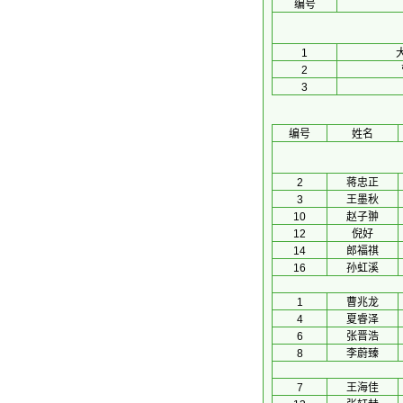
编号
1
2
3
编号
姓名
2
蒋忠正
3
王墨秋
10
赵子翀
12
倪好
14
郎福祺
16
孙虹溪
1
曹兆龙
4
夏睿泽
6
张晋浩
8
李蔚臻
7
王海佳