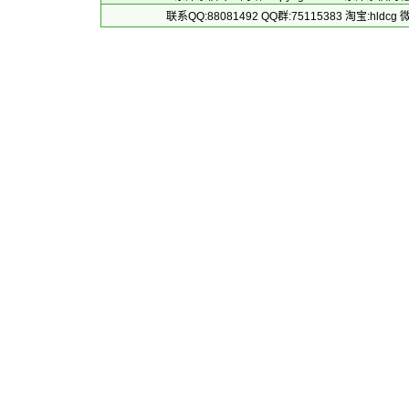
联系QQ:88081492 QQ群:75115383 淘宝:h