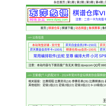
杂志首页
|
第1期
|
第2期
|
第3期
|
第4期
|
棋谱仓库V
注意：二合一卡为充值卡
首页
|
棋谱仓库
|
棋谱下载
|
动态棋盘
|
象棋赛事
|
象
-=>
公告信息
本站淘宝店铺 - 支付宝
弈天白金会员2年=150元
弈天
弈天黄金会员年卡=100元
棋谱仓库vip会员=100元
弈天
常用编排软件(云蛇 至尊 编排大师 小河 S
注意：本站内容与下面百度广告无关 微信:dpxqcom QQ号:88081
-=> 王紫睿[个人]的配对卡 - 2024年常
相关链接：
比赛规程
比赛资讯
(18)
参赛名单
(26)
比赛棋谱
(0)
其他组别：
定级1组
(22)
定级2组
(22)
定级3组
(22)
9-10级组
(1