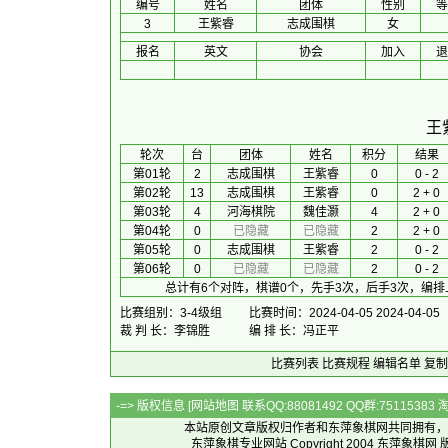
编号
姓名
团体
性别
等
3
王紫睿
志成围棋
女
报名
英文
协会
加入
退
王
 轮次 
台
团体
 姓名 
积分
 结果 
第01轮
2
志成围棋
王紫睿
0
0 - 2
第02轮
13
志成围棋
王紫睿
0
2 + 0
第03轮
4
河海棋院
魏佳灏
4
2 + 0
第04轮
0
已隐藏
已隐藏
2
2 + 0
第05轮
0
志成围棋
王紫睿
2
0 - 2
第06轮
0
已隐藏
已隐藏
2
0 - 2
总计有6个对阵，棋谱0个，先手3次，后手3次，编排
比赛组别：3-4级组
比赛时间：2024-04-05 2024-04-05
裁 判 长：李锦胜
编 排 长：冯正平
比赛列表
比赛规程
编辑名单
复制
-=> 版权信息 [
网站地图
联系QQ:88081492 QQ群:7511538
本站原创文章版权归作者和
东萍象棋网
共同拥有，
东萍象棋专业网站 Copyright 2004
东萍象棋网
版