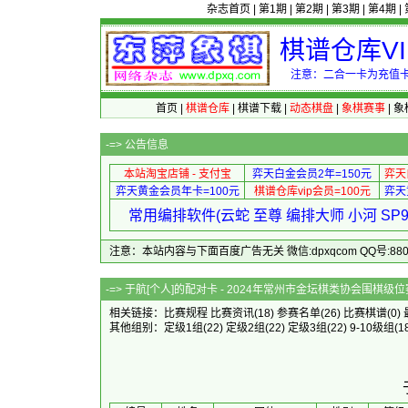
杂志首页
|
第1期
|
第2期
|
第3期
|
第4期
|
棋谱仓库V
注意：二合一卡为充值卡
首页
|
棋谱仓库
|
棋谱下载
|
动态棋盘
|
象棋赛事
|
象
-=>
公告信息
本站淘宝店铺 - 支付宝
弈天白金会员2年=150元
弈天
弈天黄金会员年卡=100元
棋谱仓库vip会员=100元
弈天
常用编排软件(云蛇 至尊 编排大师 小河 S
注意：本站内容与下面百度广告无关 微信:dpxqcom QQ号:88081
-=> 于航[个人]的配对卡 - 2024年常
相关链接：
比赛规程
比赛资讯
(18)
参赛名单
(26)
比赛棋谱
(0)
其他组别：
定级1组
(22)
定级2组
(22)
定级3组
(22)
9-10级组
(1