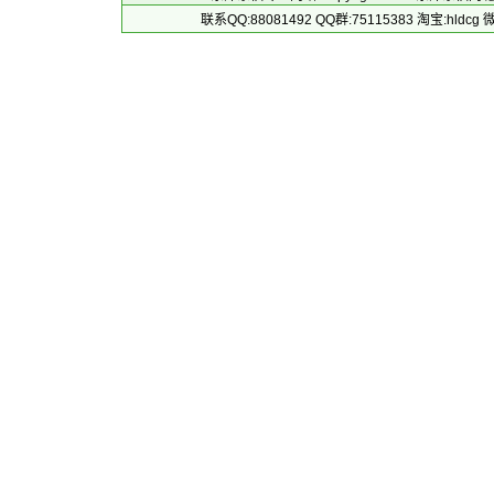
联系QQ:88081492 QQ群:75115383 淘宝:h