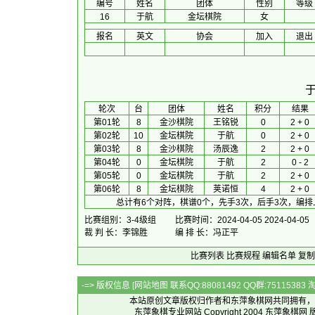
编号
姓名
团体
性别
等级
16
于航
金坛棋院
女
报名
英文
协会
加入
退出
 轮次 
台
团体
 姓名 
积分
 结果 
第01轮
8
金沙棋院
王铭锐
0
2 + 0
第02轮
10
金坛棋院
于航
0
2 + 0
第03轮
8
金沙棋院
汤辰逸
2
2 + 0
第04轮
0
金坛棋院
于航
2
0 - 2
第05轮
0
金坛棋院
于航
2
2 + 0
第06轮
8
金坛棋院
荚诺恒
4
2 + 0
总计有6个对阵，棋谱0个，先手3次，后手3次，编排
比赛组别：3-4级组
比赛时间：2024-04-05 2024-04-05
裁 判 长：李锦胜
编 排 长：冯正平
比赛列表
比赛规程
编辑名单
复制
-=> 版权信息 [
网站地图
联系QQ:88081492 QQ群:7511538
本站原创文章版权归作者和
东萍象棋网
共同拥有，
东萍象棋专业网站 Copyright 2004
东萍象棋网
版