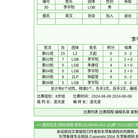
编号
姓名
团体
性别
等级
30
李宇阳
LGB
男
报名
英文
协会
加入
退出
李
 轮次 
台
团体
 姓名 
积分
 结果 
第01轮
15
LZ
王起
0
0 - 2
第02轮
7
LGB
李宇阳
2
2 + 0
第03轮
5
LGB
朱建任
4
2 + 0
第04轮
0
LGB
李宇阳
4
2 + 0
第05轮
6
ZLP
钟超誉
6
0 - 2
第06轮
5
LGB
李宇阳
8
0 - 2
总计有6个对阵，棋谱0个，先手3次，后手3次，编排
比赛组别：8岁组
比赛时间：2024-06-08 2024-06-08
裁 判 长：凌光波
编 排 长：凌光波
比赛列表
比赛规程
编辑名单
复制
-=> 版权信息 [
网站地图
联系QQ:88081492 QQ群:7511538
本站原创文章版权归作者和
东萍象棋网
共同拥有，
东萍象棋专业网站 Copyright 2004
东萍象棋网
版