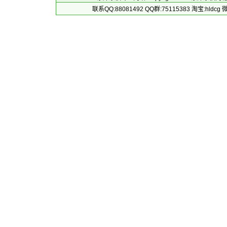
联系QQ:88081492 QQ群:75115383 淘宝:h