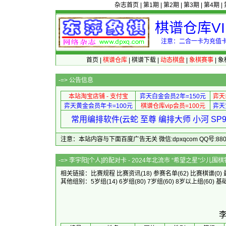
杂志首页
|
第1期
|
第2期
|
第3期
|
第4期
|
棋谱仓库V
注意：二合一卡为充值卡
首页
|
棋谱仓库
|
棋谱下载
|
动态棋盘
|
象棋赛事
|
象
-=>
公告信息
本站淘宝店铺 - 支付宝
弈天白金会员2年=150元
弈天
弈天黄金会员年卡=100元
棋谱仓库vip会员=100元
弈天
常用编排软件(云蛇 至尊 编排大师 小河 S
注意：本站内容与下面百度广告无关 微信:dpxqcom QQ号:88081
-=> 李宇阳[个人]的配对卡 - 2024年北流
相关链接：
比赛规程
比赛资讯
(18)
参赛名单
(62)
比赛棋谱
(0)
其他组别：
5岁组
(14)
6岁组
(80)
7岁组
(60)
8岁以上组
(60)
基