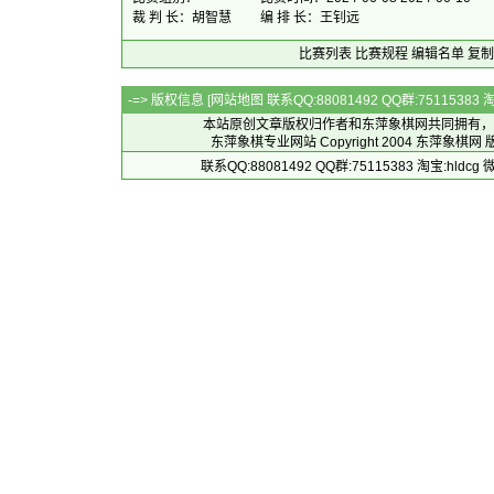
裁 判 长：胡智慧
编 排 长：王钊远
比赛列表
比赛规程
编辑名单
复制
-=> 版权信息 [
网站地图
联系QQ:88081492 QQ群:7511538
本站原创文章版权归作者和
东萍象棋网
共同拥有，
东萍象棋专业网站 Copyright 2004
东萍象棋网
版
联系QQ:88081492 QQ群:75115383 淘宝:h