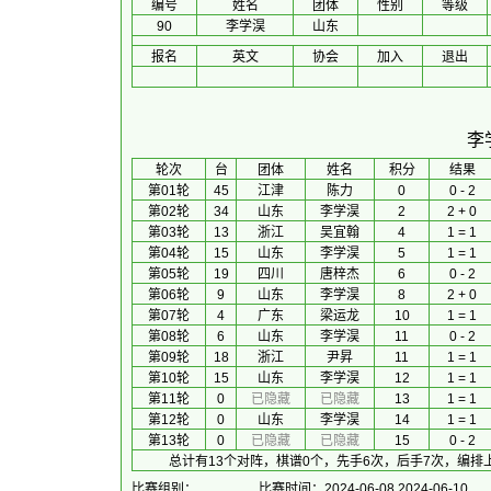
编号
姓名
团体
性别
等级
90
李学淏
山东
报名
英文
协会
加入
退出
李
 轮次 
台
团体
 姓名 
积分
 结果 
第01轮
45
江津
陈力
0
0 - 2
第02轮
34
山东
李学淏
2
2 + 0
第03轮
13
浙江
吴宜翰
4
1 = 1
第04轮
15
山东
李学淏
5
1 = 1
第05轮
19
四川
唐梓杰
6
0 - 2
第06轮
9
山东
李学淏
8
2 + 0
第07轮
4
广东
梁运龙
10
1 = 1
第08轮
6
山东
李学淏
11
0 - 2
第09轮
18
浙江
尹昇
11
1 = 1
第10轮
15
山东
李学淏
12
1 = 1
第11轮
0
已隐藏
已隐藏
13
1 = 1
第12轮
0
山东
李学淏
14
1 = 1
第13轮
0
已隐藏
已隐藏
15
0 - 2
总计有13个对阵，棋谱0个，先手6次，后手7次，编排
比赛组别：
比赛时间：2024-06-08 2024-06-10