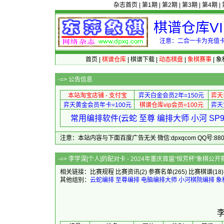
杂志首页
|
第1期
|
第2期
|
第3期
|
第4期
|
棋谱仓库V
注意：二合一卡为充值卡
首页
|
棋谱仓库
|
棋谱下载
|
动态棋盘
|
象棋赛事
|
象
-=>
公告信息
本站淘宝店铺 - 支付宝
弈天白金会员2年=150元
弈天
弈天黄金会员年卡=100元
棋谱仓库vip会员=100元
弈天
常用编排软件(云蛇 至尊 编排大师 小河 S
注意：本站内容与下面百度广告无关 微信:dpxqcom QQ号:88081
-=> 李学淏[个人]的配对卡 - 2024
相关链接：
比赛规程
比赛资讯
(2)
参赛名单
(265)
比赛棋谱
(18
其他组别：
云蛇编排
至尊编排
电脑编排大师
小河棋院编排
象