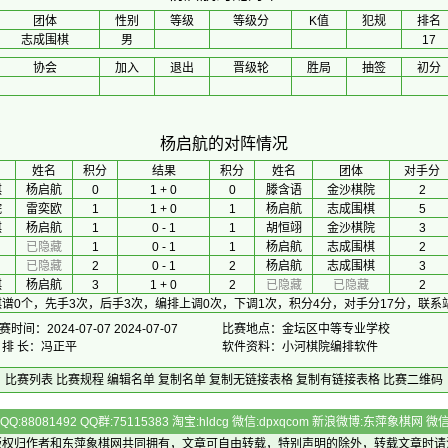
团体
性别
等级
等级分
K值
犯规
排名
志成围棋
男
17
协会
加入
退出
晋级轮
胜局
抽签
初分
杨启航的对阵情况
 姓名 
积分
　 结果 　
积分
 姓名 
团体
对手分
棋
杨启航
0
1 + 0
0
滕含语
金沙棋院
2
院
雷奕欧
1
1 + 0
1
杨启航
志成围棋
5
棋
杨启航
1
0 - 1
1
胡恒翊
金沙棋院
3
已隐藏
1
0 - 1
1
杨启航
志成围棋
2
已隐藏
2
0 - 1
2
杨启航
志成围棋
3
棋
杨启航
3
1 + 0
2
已隐藏
已隐藏
2
谱0个，先手3次，后手3次，编排上调0次，下调1次，积分4分，对手分17分，联
赛时间：2024-07-07 2024-07-07
比赛地点：金坛区中等专业学校
 排 长：冯正平
软件资料：小河棋院编排软件
比赛列表
比赛规程
编辑名单
复制名单
复制无链接表格
复制有链接表格
比赛二维码
Q:88081492 QQ群:75115383 淘宝:hldcg 微信:dpxqcom 新浪微博:东萍象棋网
版权归作者和
东萍象棋网
共同拥有，文章可自由转载，特别声明的除外，转载文章时请