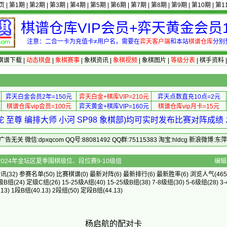
页
|
第1期
|
第2期
|
第3期
|
第4期
|
第5期
|
第6期
|
第7期
|
第8期
|
第9期
|
第10期
|
第1
棋谱仓库VIP会员+弈天黄金会员1
注意：二合一卡为充值卡≠用户名，需要在
弈天客户端
和本站
棋谱仓库
分别
棋谱下载
|
动态棋盘
|
象棋赛事
|
象棋资讯
|
象棋视频
|
象棋图片
|
等级分表
|
棋手资料
弈天白金会员2年=150元
弈天白金+棋库VIP=210元
弈天点数直充10点=2元
棋谱仓库vip会员=100元
弈天黄金+棋库VIP=160元
棋谱仓库vip月卡=15元
 至尊 编排大师 小河 SP98 象棋部)均可实时发布比赛对阵成
 微信:dpxqcom QQ号:88081492 QQ群:75115383 淘宝:hldcg 新浪微博:
]的配对卡 - 2024年金坛区夏季围棋级位、段位赛9-10级组
编辑
资讯
(32)
参赛名单
(50)
比赛棋谱
(0)
最新对阵
(6)
最新排行
(6)
最新胜率
(6) 浏览人气(465
级B组
(24)
定级C组
(26)
15-25级A组
(40)
15-25级B组
(38)
7-8级组
(30)
5-6级组
(28)
3
.13)
1段B组
(40.13)
2段组
(50)
定段B组
(44.13)
杨启航的配对卡