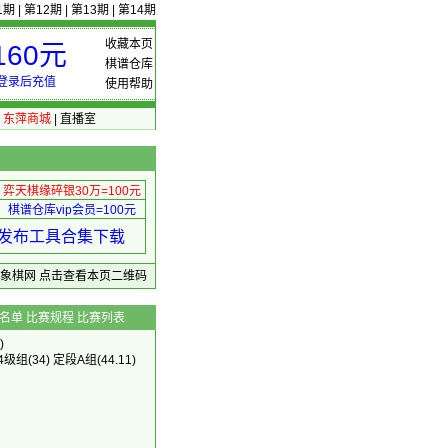
1期
|
第12期
|
第13期
|
第14期
收藏本页
60元
棋谱仓库
登录后充值
使用帮助
|
东萍商城
|
直播室
弈天棋缘碎银30万=100元
棋谱仓库vip会员=100元
绩 发布工具合集下载
东萍象棋网
点击查看本页二维码
名单
比赛规程
比赛列表
)
-4级组
(34)
定段A组
(44.11)