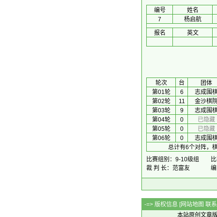
编号
姓名
7
杨启航
报名
英文
 轮次 
台
团体
第01轮
6
志成围
第02轮
11
金沙棋
第03轮
9
志成围
第04轮
0
已隐藏
第05轮
0
已隐藏
第06轮
0
志成围
总计有6个对阵，棋
比赛组别：9-10级组
比
裁 判 长：范富友
编
-=> 版权信息 [
网站地图
联系Q
本站原创文章