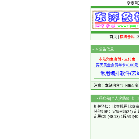
杂志首
首页
|
棋谱仓库
|
-=>
公告信息
本站淘宝店铺 - 支付宝
弈天黄金会员年卡=100元
常用编排软件(云蛇
注意：本站内容与下面百度广告无关
-=> 杨启航[个人
相关链接：
比赛规程
比赛
其他组别：
定级A组
(24)
定
定段C组
(48.13)
1段A组
(40