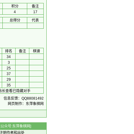
积分
备注
4
17
总得分
代表
排名
备注
棋谱
34
3
25
37
29
35
系站长查看已隐藏对手
信息反馈：QQ88081492
网页制作：东萍象棋网
 微信公众号:东萍象棋网]
注明作者和出处