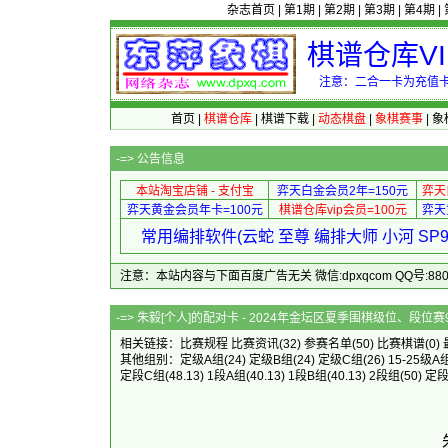
杂志首页
|
第1期
|
第2期
|
第3期
|
第4期
|
棋谱仓库V
注意：二合一卡为充值卡
首页
|
棋谱仓库
|
棋谱下载
|
动态棋盘
|
象棋赛事
|
象
-=>
公告信息
本站淘宝店铺 - 支付宝
弈天白金会员2年=150元
弈天
弈天黄金会员年卡=100元
棋谱仓库vip会员=100元
弈天
常用编排软件(云蛇 至尊 编排大师 小河 S
注意：本站内容与下面百度广告无关 微信:dpxqcom QQ号:88081
-=> 朱毅[个人]的配对卡 - 2024年金
相关链接：
比赛规程
比赛资讯
(32)
参赛名单
(50)
比赛棋谱
(0)
其他组别：
定级A组
(24)
定级B组
(24)
定级C组
(26)
15-25级A
定段C组
(48.13)
1段A组
(40.13)
1段B组
(40.13)
2段组
(50)
定段