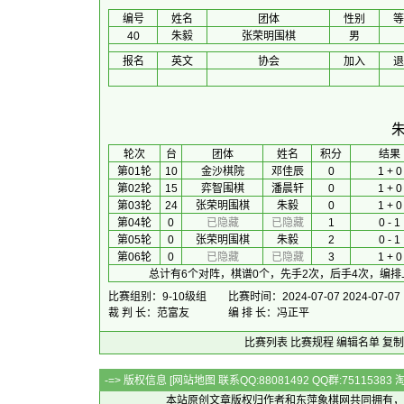
编号
姓名
团体
性别
等
40
朱毅
张荣明围棋
男
报名
英文
协会
加入
退
 轮次 
台
团体
 姓名 
积分
　 结果
第01轮
10
金沙棋院
邓佳辰
0
1 + 0
第02轮
15
弈智围棋
潘晨轩
0
1 + 0
第03轮
24
张荣明围棋
朱毅
0
1 + 0
第04轮
0
已隐藏
已隐藏
1
0 - 1
第05轮
0
张荣明围棋
朱毅
2
0 - 1
第06轮
0
已隐藏
已隐藏
3
1 + 0
总计有6个对阵，棋谱0个，先手2次，后手4次，编排
比赛组别：9-10级组
比赛时间：2024-07-07 2024-07-07
裁 判 长：范富友
编 排 长：冯正平
比赛列表
比赛规程
编辑名单
复制
-=> 版权信息 [
网站地图
联系QQ:88081492 QQ群:7511538
本站原创文章版权归作者和
东萍象棋网
共同拥有，