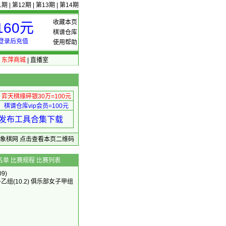
1期
|
第12期
|
第13期
|
第14期
收藏本页
60元
棋谱仓库
登录后充值
使用帮助
|
东萍商城
|
直播室
弈天棋缘碎银30万=100元
棋谱仓库vip会员=100元
绩 发布工具合集下载
东萍象棋网
点击查看本页二维码
名单
比赛规程
比赛列表
9)
子乙组
(10.2)
俱乐部女子甲组