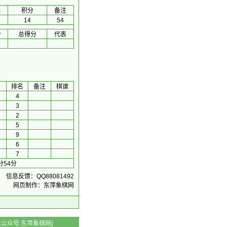
名
积分
备注
14
54
分
总得分
代表
排名
备注
棋谱
4
3
2
5
9
6
7
分54分
信息反馈：QQ88081492
网页制作：东萍象棋网
 微信公众号:东萍象棋网]