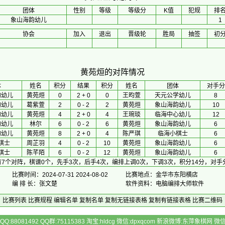
团体
性别
等级
等级分
K值
犯规
排
象山海韵幼儿
1
协会
加入
退出
晋级轮
胜局
抽签
初
黄苑烜的对阵情况
体
 姓名 
积分
 结果 
积分
 姓名 
团体
对手分
韵幼儿
黄苑烜
0
2 + 0
0
王昀萱
天元公学幼儿
8
韵幼儿
葛紫萱
2
0 - 2
2
黄苑烜
象山海韵幼儿
10
韵幼儿
黄苑烜
4
2 + 0
4
王琬琰
临海中心幼儿
12
韵幼儿
林尔
6
0 - 2
6
黄苑烜
象山海韵幼儿
6
韵幼儿
黄苑烜
8
2 + 0
4
陈严琪
临海小棋士
6
棋士
周芷羽
4
0 - 2
10
黄苑烜
象山海韵幼儿
6
棋士
陈芊陌
6
0 - 2
12
黄苑烜
象山海韵幼儿
6
7个对阵，棋谱0个，先手3次，后手4次，编排上调0次，下调3次，积分14分，对手
比赛时间：2024-07-31 2024-08-02
比赛地点：金华市东阳横店
编 排 长：张文楚
软件资料：电脑编排大师软件
比赛列表
比赛规程
编辑名单
复制名单
复制无链接表格
复制有链接表格
比赛二维码
Q:88081492 QQ群:75115383 淘宝:hldcg 微信:dpxqcom 新浪微博:东萍象棋网