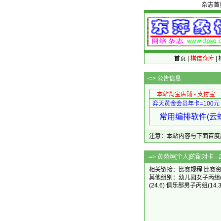
杂志首
首页
|
棋谱仓库
|
-=>
公告信息
本站淘宝店铺 - 支付宝
弈天黄金会员年卡=100元
常用编排软件(云蛇
注意：本站内容与下面百度广告无关
-=> 黄苑烜[个人]的
相关链接：
比赛规程
比赛
其他组别：
幼儿园女子丙组
(24.6)
俱乐部男子丙组
(14.