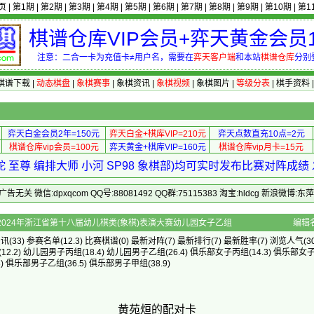
页
|
第1期
|
第2期
|
第3期
|
第4期
|
第5期
|
第6期
|
第7期
|
第8期
|
第9期
|
第10期
|
第1
棋谱仓库VIP会员+弈天黄金会员1
注意：二合一卡为充值卡≠用户名，需要在
弈天客户端
和本站
棋谱仓库
分别
棋谱下载
|
动态棋盘
|
象棋赛事
|
象棋资讯
|
象棋视频
|
象棋图片
|
等级分表
|
棋手资料
弈天白金会员2年=150元
弈天白金+棋库VIP=210元
弈天点数直充10点=2元
棋谱仓库vip会员=100元
弈天黄金+棋库VIP=160元
棋谱仓库vip月卡=15元
 至尊 编排大师 小河 SP98 象棋部)均可实时发布比赛对阵成
 微信:dpxqcom QQ号:88081492 QQ群:75115383 淘宝:hldcg 新浪微博:
配对卡 - 2024年浙江省第十八届幼儿棋类(象棋)表演大赛幼儿园女子乙组
编辑
资讯
(33)
参赛名单
(12.3)
比赛棋谱
(0)
最新对阵
(7)
最新排行
(7)
最新胜率
(7) 浏览人气(30
(12.2)
幼儿园男子丙组
(18.4)
幼儿园男子乙组
(26.4)
俱乐部女子丙组
(14.3)
俱乐部女
3)
俱乐部男子乙组
(36.5)
俱乐部男子甲组
(38.9)
黄苑烜的配对卡