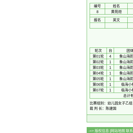
编号
姓名
8
黄苑烜
报名
英文
 轮次 
台
团
第01轮
4
象山海
第02轮
1
象山海
第03轮
1
象山海
第04轮
1
象山海
第05轮
1
象山海
第06轮
1
临海小
第07轮
1
临海小
总计有
比赛组别：幼儿园女子乙组
裁 判 长：陈建国
-=> 版权信息 [
网站地图
联系Q