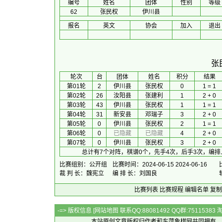
编号
姓名
团体
性别
等级
62
张民权
伊川县
报名
英文
协会
加入
退出
张
 轮次 
台
团体
 姓名 
积分
 结果 
第01轮
2
伊川县
张民权
0
1 = 1
第02轮
26
汝阳县
张建利
1
2 + 0
第03轮
43
伊川县
张民权
1
1 = 1
第04轮
31
新安县
邓瑞子
3
2 + 0
第05轮
0
伊川县
张民权
2
1 = 1
第06轮
0
已隐藏
已隐藏
4
2 + 0
第07轮
0
伊川县
张民权
3
2 + 0
总计有7个对阵，棋谱0个，先手4次，后手3次，编排
比赛组别：公开组
比赛时间：2024-06-15 2024-06-16
裁 判 长：魏宪立
编 排 长：刘国良
比赛列表
比赛规程
编辑名单
复制
-=> 版权信息 [
网站地图
联系QQ:88081492 QQ群:7511538
本站原创文章版权归作者和
东萍象棋网
共同拥有，