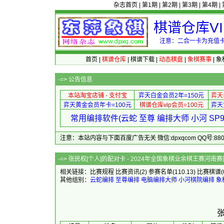
杂志首页
|
第1期
|
第2期
|
第3期
|
第4期
|
棋谱仓库V
注意：二合一卡为充值卡
首页
|
棋谱仓库
|
棋谱下载
|
动态棋盘
|
象棋赛事
|
象
-=>
公告信息
本站淘宝店铺 - 支付宝
弈天白金会员2年=150元
弈天
弈天黄金会员年卡=100元
棋谱仓库vip会员=100元
弈天
常用编排软件(云蛇 至尊 编排大师 小河 S
注意：本站内容与下面百度广告无关 微信:dpxqcom QQ号:88081
-=> 张民权[个人]的配对卡 - 2024年全国象棋业余棋王赛
相关链接：
比赛规程
比赛资讯
(2)
参赛名单
(110.13)
比赛棋谱
(
其他组别：
云蛇编排
至尊编排
电脑编排大师
小河棋院编排
象