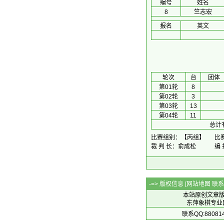
编号
姓名
8
竺志宏
报名
英文
 轮次 
台
团体
第01轮
8
第02轮
3
第03轮
13
第04轮
11
总计
比赛组别：【丙组】
比赛
裁 判 长：俞成松
编
-=> 版权信息 [
网站地图
联系Q
本站原创文章
东萍象棋专业网站 
联系QQ:88081