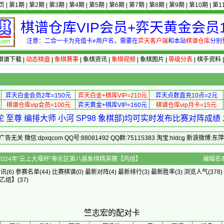
页
|
第1期
|
第2期
|
第3期
|
第4期
|
第5期
|
第6期
|
第7期
|
第8期
|
第9期
|
第10期
|
第1
棋谱仓库VIP会员+弈天黄金会员1
注意：二合一卡为充值卡≠用户名，需要在
弈天客户端
和本站
棋谱仓库
分别
棋谱下载
|
动态棋盘
|
象棋赛事
|
象棋资讯
|
象棋视频
|
象棋图片
|
等级分表
|
棋手资料
弈天白金会员2年=150元
弈天白金+棋库VIP=210元
弈天点数直充10点=2元
棋谱仓库vip会员=100元
弈天黄金+棋库VIP=160元
棋谱仓库vip月卡=15元
 至尊 编排大师 小河 SP98 象棋部)均可实时发布比赛对阵成
 微信:dpxqcom QQ号:88081492 QQ群:75115383 淘宝:hldcg 新浪微博:
配对卡 - 2024年“云上大堰杯”奉化区第八届象棋精英赛【丙组】
编辑名
资讯
(6)
参赛名单
(44)
比赛棋谱
(0)
最新对阵
(4)
最新排行
(3)
最新胜率
(3) 浏览人气(378)
乙组】
(37)
竺志宏的配对卡