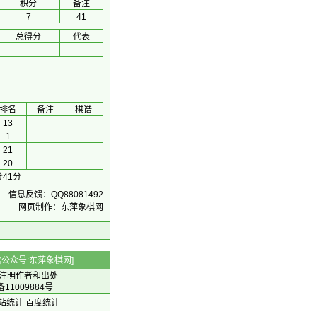
积分
备注
7
41
总得分
代表
排名
备注
棋谱
13
1
21
20
41分
信息反馈：QQ88081492
网页制作：东萍象棋网
 微信公众号:东萍象棋网]
注明作者和出处
备11009884号
 网站统计
百度统计