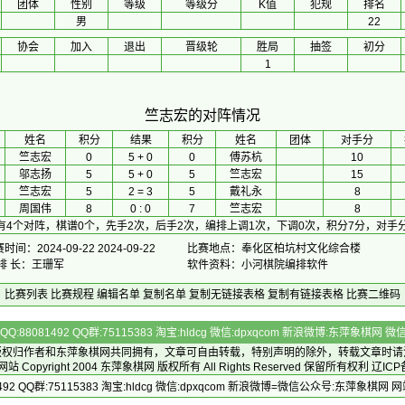
团体
性别
等级
等级分
K值
犯规
排名
男
22
协会
加入
退出
晋级轮
胜局
抽签
初分
1
竺志宏的对阵情况
 姓名 
积分
 结果 
积分
 姓名 
团体
对手分
竺志宏
0
5 + 0
0
傅苏杭
10
邬志扬
5
5 + 0
5
竺志宏
15
竺志宏
5
2 = 3
5
戴礼永
8
周国伟
8
0 : 0
7
竺志宏
8
有4个对阵，棋谱0个，先手2次，后手2次，编排上调1次，下调0次，积分7分，对手分
时间：2024-09-22 2024-09-22
比赛地点：奉化区柏坑村文化综合楼
 排 长：王珊军
软件资料：小河棋院编排软件
比赛列表
比赛规程
编辑名单
复制名单
复制无链接表格
复制有链接表格
比赛二维码
Q:88081492 QQ群:75115383 淘宝:hldcg 微信:dpxqcom 新浪微博:东萍象棋网
版权归作者和
东萍象棋网
共同拥有，文章可自由转载，特别声明的除外，转载文章时请
Copyright 2004
东萍象棋网
版权所有 All Rights Reserved 保留所有权利 辽ICP
492 QQ群:75115383 淘宝:hldcg 微信:dpxqcom 新浪微博=微信公众号:东萍象棋网