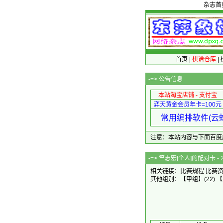
杂志首
首页
|
棋谱仓库
|
-=>
公告信息
本站淘宝店铺 - 支付宝
弈天黄金会员年卡=100元
常用编排软件(云蛇
注意：本站内容与下面百度广告无关
-=> 竺志宏[个人]的
相关链接：
比赛规程
比赛
其他组别：
【甲组】
(22)
【