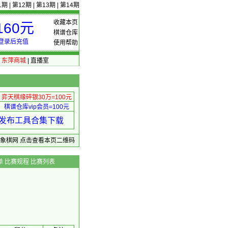
1期
|
第12期
|
第13期
|
第14期
收藏本页
60元
棋谱仓库
登录后充值
使用帮助
|
东萍商城
|
直播室
弈天棋缘碎银30万=100元
棋谱仓库vip会员=100元
绩 发布工具合集下载
东萍象棋网
点击查看本页二维码
单
比赛规程
比赛列表