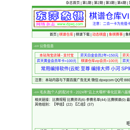
杂志首页
|
第1期
|
第2期
|
第3期
|
第4期
|
棋谱仓库V
注意：二合一卡为充值卡
首页
|
棋谱仓库
|
棋谱下载
|
动态棋盘
|
象棋赛事
|
象
-=>
公告信息
本站淘宝店铺 - 支付宝
弈天白金会员2年=150元
弈天
弈天黄金会员年卡=100元
棋谱仓库vip会员=100元
弈天
常用编排软件(云蛇 至尊 编排大师 小河 S
注意：本站内容与下面百度广告无关 微信:dpxqcom QQ号:88081
-=> 毛永逸[个人]的配对卡 - 2024年“云上
相关链接：
比赛规程
比赛资讯
(6)
参赛名单
(44)
比赛棋谱
(0)
最
其他组别：
【甲组】
(22)
【乙组】
(37)