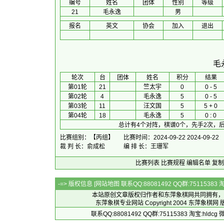
编号
姓名
团体
性别
等级
21
毛永逸
男
报名
英文
协会
加入
退出
毛
 轮次 
台
团体
 姓名 
积分
 结果 
第01轮
21
竺太宇
0
0 - 5
第02轮
4
毛永逸
5
0 - 5
第03轮
11
汪文国
5
5 + 0
第04轮
18
毛永逸
5
0 : 0
总计有4个对阵，棋谱0个，先手2次，后
比赛组别：【丙组】
比赛时间：2024-09-22 2024-09-22
裁 判 长：俞成松
编 排 长：王珊军
比赛列表
比赛规程
编辑名单
复制
-=> 版权信息 [
网站地图
联系QQ:88081492 QQ群:7511538
本站原创文章版权归作者和
东萍象棋网
共同拥有，
东萍象棋专业网站 Copyright 2004
东萍象棋网
版
联系QQ:88081492 QQ群:75115383 淘宝:h