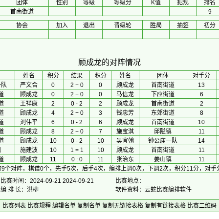
团体
性别
等级
等级分
K值
犯规
排名
首南街道
9
协会
加入
退出
晋级轮
胜局
抽签
初分
顾成龙的对阵情况
 姓名 
积分
 结果 
积分
 姓名 
团体
对手分
一队
严文合
0
2 + 0
0
顾成龙
首南街道
13
道
顾成龙
0
2 + 0
0
马信龙
下应街道
6
道
王祥康
2
0 - 2
2
顾成龙
首南街道
2
道
顾成龙
4
2 + 0
3
钱忠芳
东郊街道
8
道
刘伟平
6
0 - 2
6
顾成龙
首南街道
10
道
顾成龙
8
2 + 0
7
施宝淇
邱隘镇
11
道
顾成龙
10
0 - 2
10
吴宜翰
钟公庙一队
14
镇
施建波
10
1 = 1
10
顾成龙
首南街道
11
道
顾成龙
11
0 : 0
11
张治东
姜山镇
11
9个对阵，棋谱0个，先手5次，后手4次，编排上调0次，下调2次，积分11分，对手
比赛时间：2024-09-21 2024-09-21
比赛地点：
编 排 长：洪柳
软件资料：云蛇比赛编排软件
比赛列表
比赛规程
编辑名单
复制名单
复制无链接表格
复制有链接表格
比赛二维码