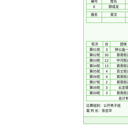
编号
姓名
6
顾成龙
报名
英文
 轮次 
台
团体
第01轮
3
钟公庙
第02轮
30
首南街
第03轮
12
中河街
第04轮
13
首南街
第05轮
4
百丈街
第06轮
4
首南街
第07轮
2
首南街
第08轮
3
云龙
第09轮
3
首南街
总计有
比赛组别：公开男子组
裁 判 长：张忠华