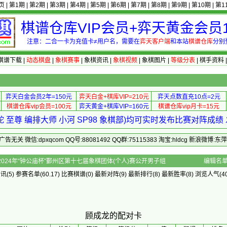
页
|
第1期
|
第2期
|
第3期
|
第4期
|
第5期
|
第6期
|
第7期
|
第8期
|
第9期
|
第10期
|
第1
棋谱仓库VIP会员+弈天黄金会员1
注意：二合一卡为充值卡≠用户名，需要在
弈天客户端
和本站
棋谱仓库
分别
棋谱下载
|
动态棋盘
|
象棋赛事
|
象棋资讯
|
象棋视频
|
象棋图片
|
等级分表
|
棋手资料
弈天白金会员2年=150元
弈天白金+棋库VIP=210元
弈天点数直充10点=2元
棋谱仓库vip会员=100元
弈天黄金+棋库VIP=160元
棋谱仓库vip月卡=15元
 至尊 编排大师 小河 SP98 象棋部)均可实时发布比赛对阵成
 微信:dpxqcom QQ号:88081492 QQ群:75115383 淘宝:hldcg 新浪微博:
对卡 - 2024年“钟公庙杯”鄞州区第十七届象棋团体(个人)赛公开男子组
编辑名
资讯
(5)
参赛名单
(60.17)
比赛棋谱
(0)
最新对阵
(9)
最新排行
(8)
最新胜率
(8) 浏览人气(40
顾成龙的配对卡