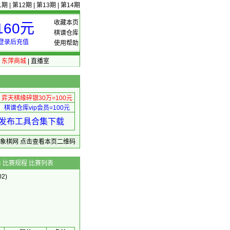
1期
|
第12期
|
第13期
|
第14期
收藏本页
60元
棋谱仓库
登录后充值
使用帮助
|
东萍商城
|
直播室
弈天棋缘碎银30万=100元
棋谱仓库vip会员=100元
绩 发布工具合集下载
东萍象棋网
点击查看本页二维码
单
比赛规程
比赛列表
2)