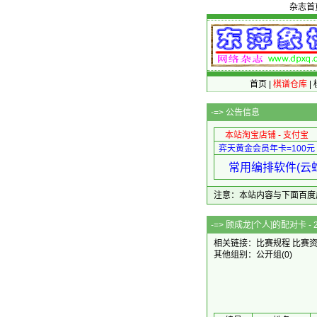
杂志首
首页
|
棋谱仓库
|
-=>
公告信息
本站淘宝店铺 - 支付宝
弈天黄金会员年卡=100元
常用编排软件(云蛇
注意：本站内容与下面百度广告无关
-=> 顾成龙[个人]的配
相关链接：
比赛规程
比赛
其他组别：
公开组
(0)