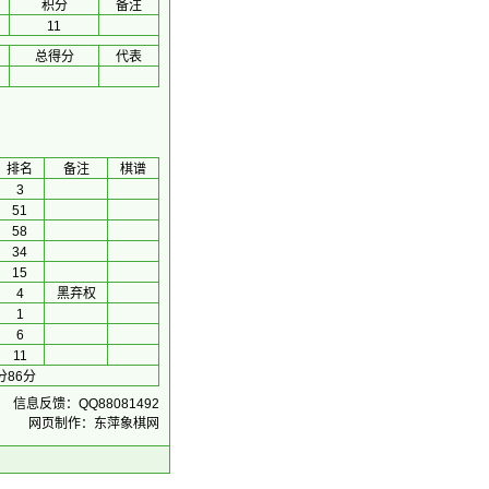
积分
备注
11
总得分
代表
排名
备注
棋谱
3
51
58
34
15
4
黑弃权
1
6
11
分86分
信息反馈：QQ88081492
网页制作：东萍象棋网