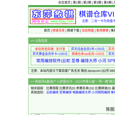
杂志首页
|
第1期
|
第2期
|
第3期
|
第4期
|
棋谱仓库V
注意：二合一卡为充值卡
首页
|
棋谱仓库
|
棋谱下载
|
动态棋盘
|
象棋赛事
|
象
-=>
公告信息
本站淘宝店铺 - 支付宝
弈天白金会员2年=150元
弈天
弈天黄金会员年卡=100元
棋谱仓库vip会员=100元
弈天
常用编排软件(云蛇 至尊 编排大师 小河 S
注意：本站内容与下面百度广告无关 微信:dpxqcom QQ号:88081
-=> 陈丽淳&嘉涵[个人]的配对卡 - 2024年第七届“一
相关链接：
比赛规程
比赛资讯
(0)
参赛名单
(16)
比赛棋谱
(0)
最
其他组别：
云蛇编排
至尊编排
电脑编排大师
小河棋院编排
象
陈丽