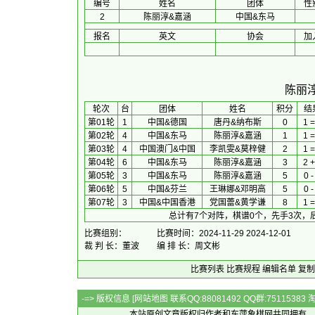
编号
姓名
团体
性
2
陈丽淳&嘉涵
中国&东马
报名
英文
协会
加
陈丽
 轮次 
台
团体
 姓名 
积分
 结
第01轮
1
中国&德国
唐丹&纳布斯
0
1 =
第02轮
4
中国&东马
陈丽淳&嘉涵
1
1 =
第03轮
4
中国澳门&中国
李凯雯&莫梓健
2
1 =
第04轮
6
中国&东马
陈丽淳&嘉涵
3
2 +
第05轮
3
中国&东马
陈丽淳&嘉涵
5
0 -
第06轮
5
中国&芬兰
王琳娜&邓明高
5
0 -
第07轮
3
中国&中国香港
党国蕾&黄学谦
8
1 =
总计有7个对阵，棋谱0个，先手3次，
比赛组别：
比赛时间：2024-11-29 2024-12-01
裁 判 长：董波
编 排 长：周文彬
比赛列表
比赛规程
编辑名单
复制
-=> 版权信息 [
网站地图
联系QQ:88081492 QQ群:7511538
本站原创文章版权归作者和
东萍象棋网
共同拥有，