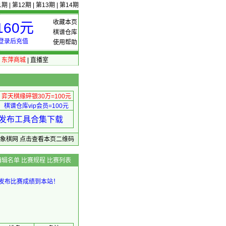
1期
|
第12期
|
第13期
|
第14期
收藏本页
60元
棋谱仓库
登录后充值
使用帮助
|
东萍商城
|
直播室
弈天棋缘碎银30万=100元
棋谱仓库vip会员=100元
绩 发布工具合集下载
东萍象棋网
点击查看本页二维码
编辑名单
比赛规程
比赛列表
发布比赛成绩到本站！