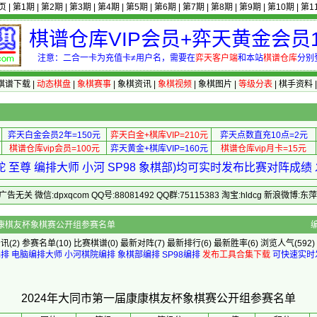
页
|
第1期
|
第2期
|
第3期
|
第4期
|
第5期
|
第6期
|
第7期
|
第8期
|
第9期
|
第10期
|
第1
棋谱仓库VIP会员+弈天黄金会员1
注意：二合一卡为充值卡≠用户名，需要在
弈天客户端
和本站
棋谱仓库
分别
棋谱下载
|
动态棋盘
|
象棋赛事
|
象棋资讯
|
象棋视频
|
象棋图片
|
等级分表
|
棋手资料
弈天白金会员2年=150元
弈天白金+棋库VIP=210元
弈天点数直充10点=2元
棋谱仓库vip会员=100元
弈天黄金+棋库VIP=160元
棋谱仓库vip月卡=15元
 至尊 编排大师 小河 SP98 象棋部)均可实时发布比赛对阵成
 微信:dpxqcom QQ号:88081492 QQ群:75115383 淘宝:hldcg 新浪微博:
4年大同市第一届康康棋友杯象棋赛公开组参赛名单
资讯
(2)
参赛名单
(10)
比赛棋谱
(0)
最新对阵
(7)
最新排行
(6)
最新胜率
(6) 浏览人气(592)
编排
电脑编排大师
小河棋院编排
象棋部编排
SP98编排
发布工具合集下载
可快速实时
2024年大同市第一届康康棋友杯象棋赛公开组参赛名单