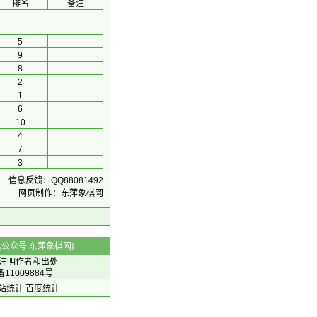
排名
备注
5
9
8
2
1
6
10
4
7
3
信息反馈：QQ88081492
网页制作：东萍象棋网
 微信公众号:东萍象棋网]
注明作者和出处
备11009884号
 网站统计
百度统计