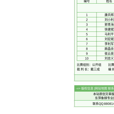
编号
姓名
1
康兵辉
2
刘小利
3
郭青海
4
徐建斌
5
马利平
6
刘宏斌
7
李利军
8
麻晶余
9
侯云泉
10
刘忠义
比赛组别：公开组
比赛时
裁 判 长：戴三成
编 
-=> 版权信息 [
网站地图
联系Q
本站原创文章
东萍象棋专业网站 
联系QQ:88081