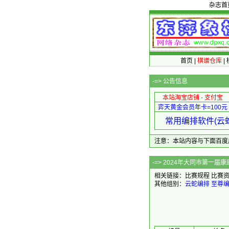
杂志首
首页
|
棋谱仓库
|
-=>
公告信息
本站淘宝店铺 - 支付宝
弈天黄金会员年卡=100元
常用编排软件(云蛇
注意：本站内容与下面百度广告无关
-=> 202
相关链接：
比赛规程
比赛
其他组别：
云蛇编排
至尊