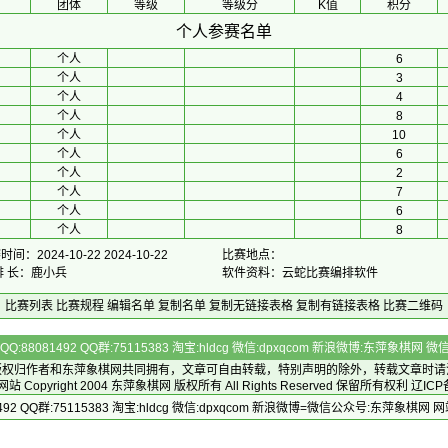
团体
等级
等级分
K值
积分
个人参赛名单
个人
6
个人
3
个人
4
个人
8
个人
10
个人
6
个人
2
个人
7
个人
6
个人
8
间：2024-10-22 2024-10-22
比赛地点：
排 长：鹿小兵
软件资料：云蛇比赛编排软件
比赛列表
比赛规程
编辑名单
复制名单
复制无链接表格
复制有链接表格
比赛二维码
Q:88081492 QQ群:75115383 淘宝:hldcg 微信:dpxqcom 新浪微博:东萍象棋网
版权归作者和
东萍象棋网
共同拥有，文章可自由转载，特别声明的除外，转载文章时请
Copyright 2004
东萍象棋网
版权所有 All Rights Reserved 保留所有权利 辽ICP
492 QQ群:75115383 淘宝:hldcg 微信:dpxqcom 新浪微博=微信公众号:东萍象棋网