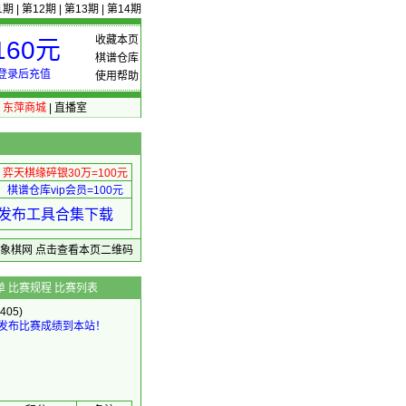
1期
|
第12期
|
第13期
|
第14期
收藏本页
60元
棋谱仓库
登录后充值
使用帮助
|
东萍商城
|
直播室
弈天棋缘碎银30万=100元
棋谱仓库vip会员=100元
绩 发布工具合集下载
东萍象棋网
点击查看本页二维码
单
比赛规程
比赛列表
405)
发布比赛成绩到本站！