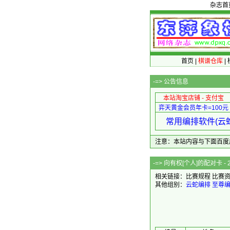
杂志首
首页
|
棋谱仓库
|
-=>
公告信息
本站淘宝店铺 - 支付宝
弈天黄金会员年卡=100元
常用编排软件(云蛇
注意：本站内容与下面百度广告无关
-=> 向有权[个人]
相关链接：
比赛规程
比赛
其他组别：
云蛇编排
至尊