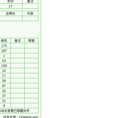
积分
备注
17
总得分
代表
排名
备注
棋谱
175
187
1
63
109
15
17
58
87
16
37
22
9
联系站长查看已隐藏对手
信息反馈：QQ88081492