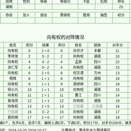
团体
性别
等级
等级分
K值
犯规
排名
湖南
25
协会
加入
退出
晋级轮
胜局
抽签
初分
向有权的对阵情况
 姓名 
积分
 结果 
积分
 姓名 
团体
对手分
向有权
0
2 + 0
0
孙宗才
丰都
11
李祥发
2
0 - 2
2
向有权
湖南
10
向有权
4
0 - 2
4
孟辰
四川
22
涂仁军
4
0 - 2
4
向有权
湖南
15
向有权
6
2 + 0
6
何文清
万州
13
杨辉
8
1 = 1
8
向有权
湖南
18
向有权
9
1 = 1
9
梁妍婷
四川
18
何小凡
10
1 = 1
10
向有权
湖南
15
向有权
11
1 = 1
11
曹江
四川
14
曾海亮
12
1 = 1
12
向有权
湖南
18
向有权
13
2 + 0
13
已隐藏
已隐藏
16
已隐藏
15
0 - 2
15
向有权
湖南
17
苗利明
17
2 + 0
17
向有权
湖南
19
谱0个，先手6次，后手7次，编排上调0次，下调0次，积分17分，对手分206分，
：2024-10-25 2024-10-27
比赛地点：重庆彭水九黎城景区