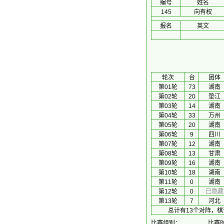
编号
姓名
145
向有权
报名
英文
 轮次 
台
团体
第01轮
73
湖南
第02轮
20
垫江
第03轮
14
湖南
第04轮
33
万州
第05轮
20
湖南
第06轮
9
四川
第07轮
12
湖南
第08轮
13
甘肃
第09轮
16
湖南
第10轮
18
湖南
第11轮
0
湖南
第12轮
0
已隐藏
第13轮
7
河北
总计有13个对阵，棋
比赛组别：
比赛时间