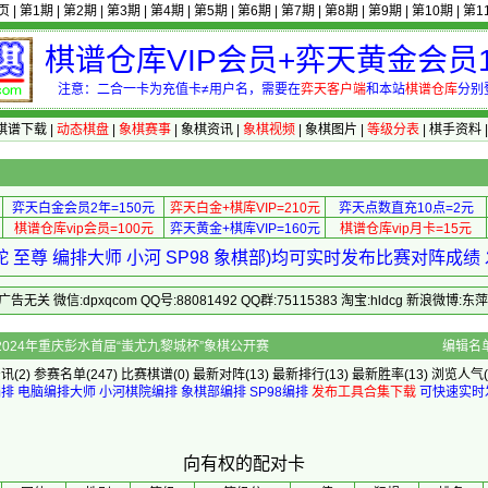
页
|
第1期
|
第2期
|
第3期
|
第4期
|
第5期
|
第6期
|
第7期
|
第8期
|
第9期
|
第10期
|
第1
棋谱仓库VIP会员+弈天黄金会员1
注意：二合一卡为充值卡≠用户名，需要在
弈天客户端
和本站
棋谱仓库
分别
棋谱下载
|
动态棋盘
|
象棋赛事
|
象棋资讯
|
象棋视频
|
象棋图片
|
等级分表
|
棋手资料
弈天白金会员2年=150元
弈天白金+棋库VIP=210元
弈天点数直充10点=2元
棋谱仓库vip会员=100元
弈天黄金+棋库VIP=160元
棋谱仓库vip月卡=15元
 至尊 编排大师 小河 SP98 象棋部)均可实时发布比赛对阵成
 微信:dpxqcom QQ号:88081492 QQ群:75115383 淘宝:hldcg 新浪微博:
的配对卡 - 2024年重庆彭水首届“蚩尤九黎城杯”象棋公开赛
编辑名
资讯
(2)
参赛名单
(247)
比赛棋谱
(0)
最新对阵
(13)
最新排行
(13)
最新胜率
(13) 浏览人气(
编排
电脑编排大师
小河棋院编排
象棋部编排
SP98编排
发布工具合集下载
可快速实时
向有权的配对卡