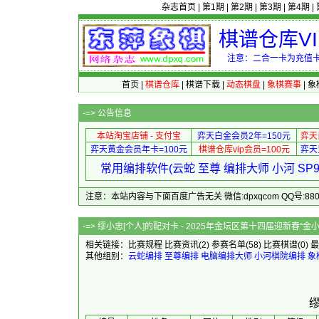
杂志首页
|
第1期
|
第2期
|
第3期
|
第4期
|
棋谱仓库V
注意：二合一卡为充值卡
首页
|
棋谱仓库
|
棋谱下载
|
动态棋盘
|
象棋赛事
|
象
-=>
公告信息
本站淘宝店铺 - 支付宝
弈天白金会员2年=150元
弈天
弈天黄金会员年卡=100元
棋谱仓库vip会员=100元
弈天
常用编排软件(云蛇 至尊 编排大师 小河 S
注意：本站内容与下面百度广告无关 微信:dpxqcom QQ号:88081
-=> 缪小忠[个人]的配对卡 - 2025年金坛区第十
相关链接：
比赛规程
比赛资讯
(2)
参赛名单
(58)
比赛棋谱
(0)
最
其他组别：
云蛇编排
至尊编排
电脑编排大师
小河棋院编排
象