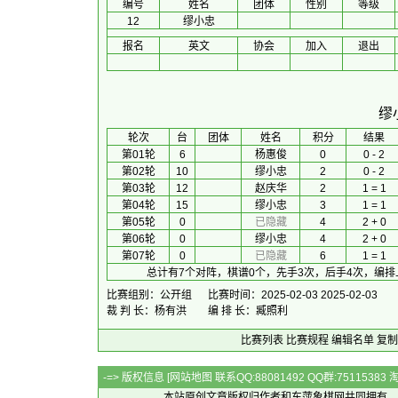
编号
姓名
团体
性别
等级
12
缪小忠
报名
英文
协会
加入
退出
缪
 轮次 
台
团体
 姓名 
积分
 结果 
第01轮
6
杨惠俊
0
0 - 2
第02轮
10
缪小忠
2
0 - 2
第03轮
12
赵庆华
2
1 = 1
第04轮
15
缪小忠
3
1 = 1
第05轮
0
已隐藏
4
2 + 0
第06轮
0
缪小忠
4
2 + 0
第07轮
0
已隐藏
6
1 = 1
总计有7个对阵，棋谱0个，先手3次，后手4次，编排
比赛组别：公开组
比赛时间：2025-02-03 2025-02-03
裁 判 长：杨有洪
编 排 长：臧照利
比赛列表
比赛规程
编辑名单
复制
-=> 版权信息 [
网站地图
联系QQ:88081492 QQ群:7511538
本站原创文章版权归作者和
东萍象棋网
共同拥有，