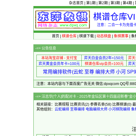
杂志首页
|
第1期
|
第2期
|
第3期
|
第4期
|
棋谱仓库V
注意：二合一卡为充值卡
首页
|
棋谱仓库
|
棋谱下载
|
动态棋盘
|
象棋赛事
|
象
-=>
公告信息
本站淘宝店铺 - 支付宝
弈天白金会员2年=150元
弈天
弈天黄金会员年卡=100元
棋谱仓库vip会员=100元
弈天
常用编排软件(云蛇 至尊 编排大师 小河 S
注意：本站内容与下面百度广告无关 微信:dpxqcom QQ号:88081
-=> 汪志华[个人]的配对卡 - 2025年金坛区第十
相关链接：
比赛规程
比赛资讯
(2)
参赛名单
(58)
比赛棋谱
(0)
最
其他组别：
云蛇编排
至尊编排
电脑编排大师
小河棋院编排
象