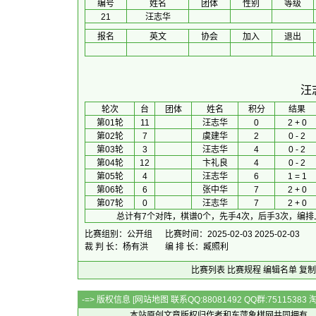
编号
姓名
团体
性别
等级
21
汪志华
报名
英文
协会
加入
退出
汪
 轮次 
台
团体
 姓名 
积分
 结果 
第01轮
11
汪志华
0
2 + 0
第02轮
7
虞建华
2
0 - 2
第03轮
3
汪志华
4
0 - 2
第04轮
12
卞礼良
4
0 - 2
第05轮
4
汪志华
6
1 = 1
第06轮
6
张中华
7
2 + 0
第07轮
0
汪志华
7
2 + 0
总计有7个对阵，棋谱0个，先手4次，后手3次，编排
比赛组别：公开组
比赛时间：2025-02-03 2025-02-03
裁 判 长：杨有洪
编 排 长：臧照利
比赛列表
比赛规程
编辑名单
复制
-=> 版权信息 [
网站地图
联系QQ:88081492 QQ群:7511538
本站原创文章版权归作者和
东萍象棋网
共同拥有，