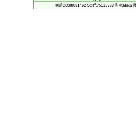
联系QQ:88081492 QQ群:75115383 淘宝:h