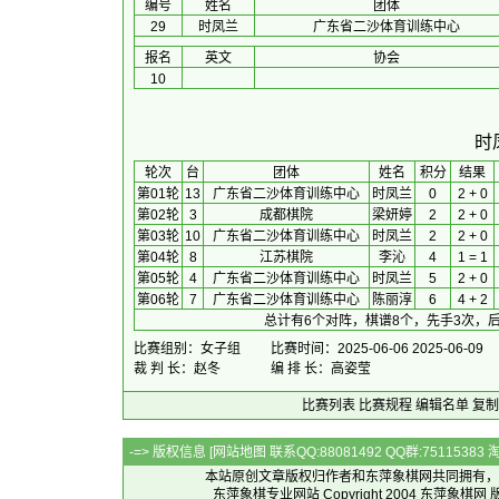
编号
姓名
团体
29
时凤兰
广东省二沙体育训练中心
报名
英文
协会
10
时
 轮次 
台
团体
 姓名 
积分
 结果 
第01轮
13
广东省二沙体育训练中心
时凤兰
0
2 + 0
第02轮
3
成都棋院
梁妍婷
2
2 + 0
第03轮
10
广东省二沙体育训练中心
时凤兰
2
2 + 0
第04轮
8
江苏棋院
李沁
4
1 = 1
第05轮
4
广东省二沙体育训练中心
时凤兰
5
2 + 0
第06轮
7
广东省二沙体育训练中心
陈丽淳
6
4 + 2
总计有6个对阵，棋谱8个，先手3次，后
比赛组别：女子组
比赛时间：2025-06-06 2025-06-09
裁 判 长：赵冬
编 排 长：高姿莹
比赛列表
比赛规程
编辑名单
复制
-=> 版权信息 [
网站地图
联系QQ:88081492 QQ群:7511538
本站原创文章版权归作者和
东萍象棋网
共同拥有，
东萍象棋专业网站 Copyright 2004
东萍象棋网
版