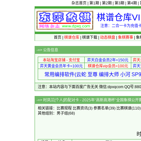
杂志首页
|
第1期
|
第2期
|
第3期
|
第4期
|
棋谱仓库V
注意：二合一卡为充值卡
首页
|
棋谱仓库
|
棋谱下载
|
动态棋盘
|
象棋赛事
|
象
-=>
公告信息
本站淘宝店铺 - 支付宝
弈天白金会员2年=150元
弈天
弈天黄金会员年卡=100元
棋谱仓库vip会员=100元
弈天
常用编排软件(云蛇 至尊 编排大师 小河 S
注意：本站内容与下面百度广告无关 微信:dpxqcom QQ号:88081
-=> 时凤兰[个人]的配对卡 - 2025年
相关链接：
比赛规程
比赛资讯
(3)
参赛名单
(39)
比赛棋谱
(110
其他组别：
男子组
(68)