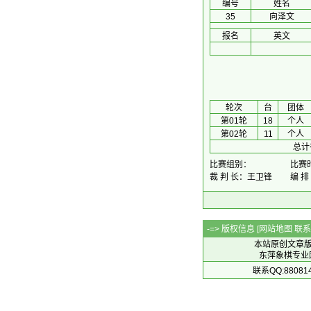
编号
姓名
35
向泽文
报名
英文
 轮次 
台
团体
第01轮
18
个人
第02轮
11
个人
总计
比赛组别：
比赛时间
裁 判 长：王卫锋
编 排
-=> 版权信息 [
网站地图
联系Q
本站原创文章
东萍象棋专业网站 
联系QQ:88081