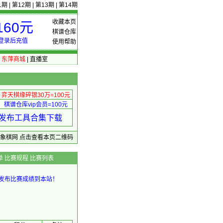
1期
|
第12期
|
第13期
|
第14期
收藏本页
60元
棋谱仓库
登录后充值
使用帮助
|
东萍商城
|
直播室
弈天棋缘碎银30万=100元
棋谱仓库vip会员=100元
绩 发布工具合集下载
东萍象棋网
点击查看本页二维码
单
比赛规程
比赛列表
发布比赛成绩到本站！