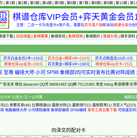
页
|
第1期
|
第2期
|
第3期
|
第4期
|
第5期
|
第6期
|
第7期
|
第8期
|
第9期
|
第10期
|
第1
棋谱仓库VIP会员+弈天黄金会员1
注意：二合一卡为充值卡≠用户名，需要在
弈天客户端
和本站
棋谱仓库
分别
棋谱下载
|
动态棋盘
|
象棋赛事
|
象棋资讯
|
象棋视频
|
象棋图片
|
等级分表
|
棋手资料
弈天白金会员2年=150元
弈天白金+棋库VIP=210元
弈天点数直充10点=2元
棋谱仓库vip会员=100元
弈天黄金+棋库VIP=160元
棋谱仓库vip月卡=15元
 至尊 编排大师 小河 SP98 象棋部)均可实时发布比赛对阵成
 微信:dpxqcom QQ号:88081492 QQ群:75115383 淘宝:hldcg 新浪微博:
个人]的配对卡 - 2025年“沁南七”五一公开赛
编辑名
资讯
(2)
参赛名单
(46)
比赛棋谱
(0)
最新对阵
(2)
最新排行
(1)
最新胜率
(1) 浏览人气(223)
编排
电脑编排大师
小河棋院编排
象棋部编排
SP98编排
发布工具合集下载
可快速实时
向泽文的配对卡