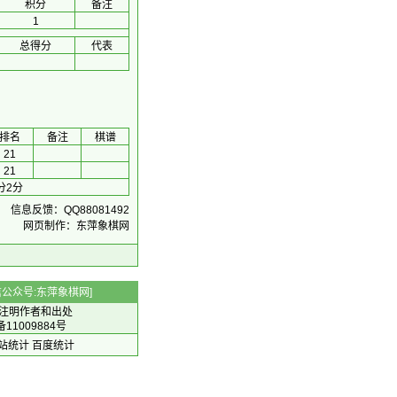
积分
备注
1
总得分
代表
排名
备注
棋谱
21
21
分2分
信息反馈：QQ88081492
网页制作：东萍象棋网
 微信公众号:东萍象棋网]
注明作者和出处
备11009884号
 网站统计
百度统计