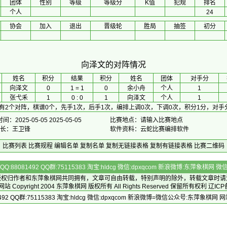
团体
性别
等级
等级分
K值
犯规
排名
个人
24
协会
加入
退出
晋级轮
胜局
抽签
初分
向泽文的对阵情况
 姓名 
积分
 结果 
积分
 姓名 
团体
对手分
向泽文
0
1 = 1
0
余小舟
个人
1
张弋禾
1
0 : 0
1
向泽文
个人
1
有2个对阵，棋谱0个，先手1次，后手1次，编排上调0次，下调0次，积分1分，对手
：2025-05-05 2025-05-05
比赛地点：请输入比赛地点
 长：王卫锋
软件资料：云蛇比赛编排软件
比赛列表
比赛规程
编辑名单
复制名单
复制无链接表格
复制有链接表格
比赛二维码
Q:88081492 QQ群:75115383 淘宝:hldcg 微信:dpxqcom 新浪微博:东萍象棋网
版权归作者和
东萍象棋网
共同拥有，文章可自由转载，特别声明的除外，转载文章时请
Copyright 2004
东萍象棋网
版权所有 All Rights Reserved 保留所有权利 辽ICP
492 QQ群:75115383 淘宝:hldcg 微信:dpxqcom 新浪微博=微信公众号:东萍象棋网