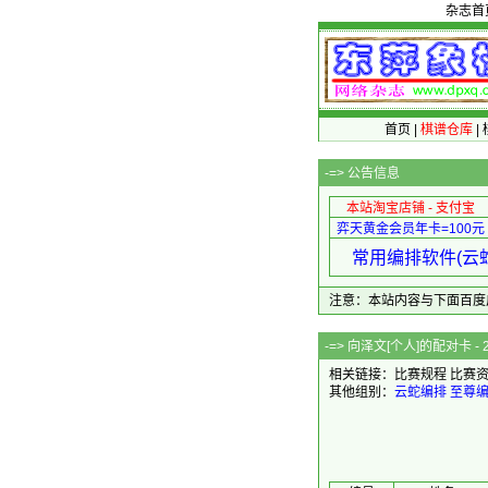
杂志首
首页
|
棋谱仓库
|
-=>
公告信息
本站淘宝店铺 - 支付宝
弈天黄金会员年卡=100元
常用编排软件(云蛇
注意：本站内容与下面百度广告无关
-=> 向泽文[
相关链接：
比赛规程
比赛
其他组别：
云蛇编排
至尊