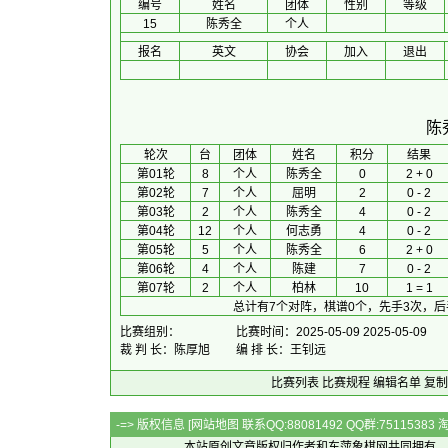
编号
姓名
团体
性别
等级
15
陈秀全
个人
报名
英文
协会
加入
退出
陈
 轮次 
台
团体
 姓名 
积分
 结果 
第01轮
8
个人
陈秀全
0
2 + 0
第02轮
7
个人
屈明
2
0 - 2
第03轮
2
个人
陈秀全
4
0 - 2
第04轮
12
个人
何志勇
4
0 - 2
第05轮
5
个人
陈秀全
6
2 + 0
第06轮
4
个人
陈建
7
0 - 2
第07轮
2
个人
柏林
10
1 = 1
总计有7个对阵，棋谱0个，先手3次，后
比赛组别：
比赛时间：2025-05-09 2025-05-09
裁 判 长：陈厚旭
编 排 长：王钊远
比赛列表
比赛规程
编辑名单
复制
-=> 版权信息 [
网站地图
联系QQ:88081492 QQ群:7511538
本站原创文章版权归作者和
东萍象棋网
共同拥有，