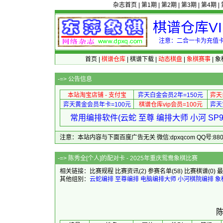
杂志首页
|
第1期
|
第2期
|
第3期
|
第4期
|
棋谱仓库V
注意：二合一卡为充值卡
首页
|
棋谱仓库
|
棋谱下载
|
动态棋盘
|
象棋赛事
|
象
-=>
公告信息
本站淘宝店铺 - 支付宝
弈天白金会员2年=150元
弈天
弈天黄金会员年卡=100元
棋谱仓库vip会员=100元
弈天
常用编排软件(云蛇 至尊 编排大师 小河 S
注意：本站内容与下面百度广告无关 微信:dpxqcom QQ号:88081
-=> 陈秀全[个人]的配对卡 -
相关链接：
比赛规程
比赛资讯
(2)
参赛名单
(58)
比赛棋谱
(0)
最
其他组别：
云蛇编排
至尊编排
电脑编排大师
小河棋院编排
象