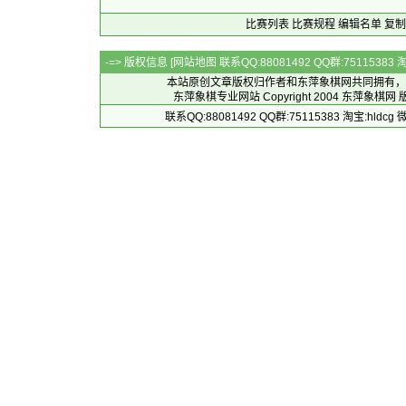
比赛列表
比赛规程
编辑名单
复制
-=> 版权信息 [
网站地图
联系QQ:88081492 QQ群:7511538
本站原创文章版权归作者和
东萍象棋网
共同拥有，
东萍象棋专业网站 Copyright 2004
东萍象棋网
版
联系QQ:88081492 QQ群:75115383 淘宝:h