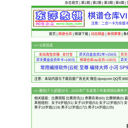
杂志首页
|
第1期
|
第2期
|
第3期
|
第4期
|
棋谱仓库V
注意：二合一卡为充值卡
首页
|
棋谱仓库
|
棋谱下载
|
动态棋盘
|
象棋赛事
|
象
-=>
公告信息
本站淘宝店铺 - 支付宝
弈天白金会员2年=150元
弈天
弈天黄金会员年卡=100元
棋谱仓库vip会员=100元
弈天
常用编排软件(云蛇 至尊 编排大师 小河 S
注意：本站内容与下面百度广告无关 微信:dpxqcom QQ号:88081
-=> 戴权[个人]的配对卡 - 2025年
相关链接：
比赛规程
比赛资讯
(1)
参赛名单
(60)
比赛棋谱
(0)
最
其他组别：
女子8岁组
(51)
女子10岁组
(53)
女子12岁组
(57)
女
男子10岁组
(119)
男子12岁组
(172)
男子14岁组
(135)