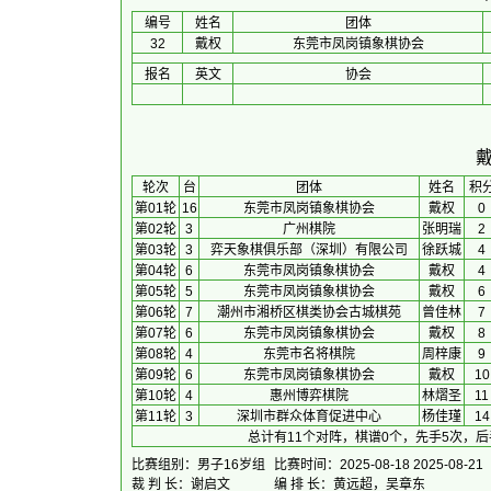
编号
姓名
团体
32
戴权
东莞市凤岗镇象棋协会
报名
英文
协会
 轮次 
台
团体
 姓名 
积
第01轮
16
东莞市凤岗镇象棋协会
戴权
0
第02轮
3
广州棋院
张明瑞
2
第03轮
3
弈天象棋俱乐部（深圳）有限公司
徐跃城
4
第04轮
6
东莞市凤岗镇象棋协会
戴权
4
第05轮
5
东莞市凤岗镇象棋协会
戴权
6
第06轮
7
潮州市湘桥区棋类协会古城棋苑
曾佳林
7
第07轮
6
东莞市凤岗镇象棋协会
戴权
8
第08轮
4
东莞市名将棋院
周梓康
9
第09轮
6
东莞市凤岗镇象棋协会
戴权
10
第10轮
4
惠州博弈棋院
林熠圣
11
第11轮
3
深圳市群众体育促进中心
杨佳瑾
14
总计有11个对阵，棋谱0个，先手5次，后
比赛组别：男子16岁组
比赛时间：2025-08-18 2025-08-21
裁 判 长：谢启文
编 排 长：黄远超，吴章东