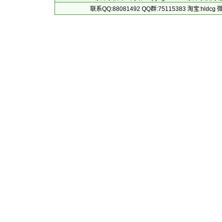
联系QQ:88081492 QQ群:75115383 淘宝:h