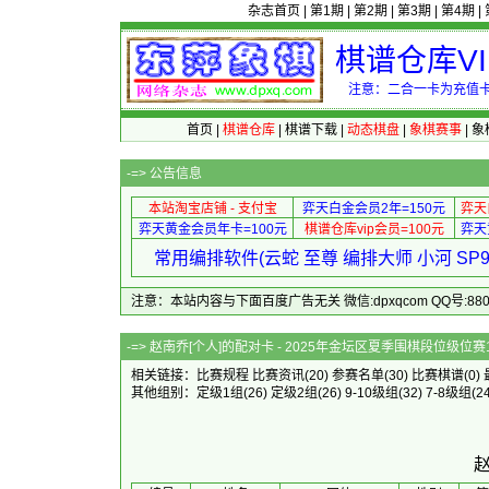
杂志首页
|
第1期
|
第2期
|
第3期
|
第4期
|
棋谱仓库V
注意：二合一卡为充值卡
首页
|
棋谱仓库
|
棋谱下载
|
动态棋盘
|
象棋赛事
|
象
-=>
公告信息
本站淘宝店铺 - 支付宝
弈天白金会员2年=150元
弈天
弈天黄金会员年卡=100元
棋谱仓库vip会员=100元
弈天
常用编排软件(云蛇 至尊 编排大师 小河 S
注意：本站内容与下面百度广告无关 微信:dpxqcom QQ号:88081
-=> 赵南乔[个人]的配对卡 - 2025年金
相关链接：
比赛规程
比赛资讯
(20)
参赛名单
(30)
比赛棋谱
(0)
其他组别：
定级1组
(26)
定级2组
(26)
9-10级组
(32)
7-8级组
(2