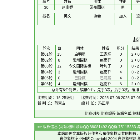
编号
姓名
团体
性别
等
30
赵南乔
常州围棋
男
报名
英文
协会
加入
退
赵
 轮次 
台
团体
 姓名 
积分
 结果 
第01轮
15
启明星
王家烁
0
2 + 0
第02轮
8
常州围棋
赵南乔
0
2 + 0
第03轮
12
令文国际围棋
叶玙子
0
0 - 2
第04轮
3
常州围棋
赵南乔
4
0 - 2
第05轮
0
已隐藏
已隐藏
4
0 - 2
第06轮
4
常州围棋
赵南乔
6
2 + 0
总计有6个对阵，棋谱0个，先手3次，后手3次，编排
比赛组别：15-25级组
比赛时间：2025-07-06 2025-07-0
裁 判 长：范富友
编 排 长：冯正平
比赛列表
比赛规程
编辑名单
复制
-=> 版权信息 [
网站地图
联系QQ:88081492 QQ群:7511538
本站原创文章版权归作者和
东萍象棋网
共同拥有，
东萍象棋专业网站 Copyright 2004
东萍象棋网
版