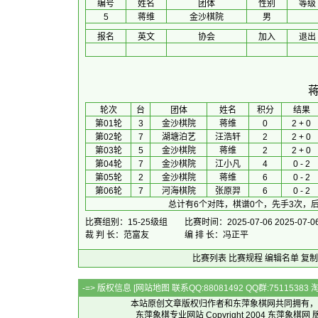
编号
姓名
团体
性别
等级
5
蒋维
金沙棋院
男
报名
英文
协会
加入
退出
 轮次 
台
团体
 姓名 
积分
 结果 
第01轮
3
金沙棋院
蒋维
0
2 + 0
第02轮
7
湖塘泊艺
汪浩轩
2
2 + 0
第03轮
5
金沙棋院
蒋维
2
2 + 0
第04轮
7
金沙棋院
江小凡
4
0 - 2
第05轮
2
金沙棋院
蒋维
6
0 - 2
第06轮
7
河海棋院
张原羿
6
0 - 2
总计有6个对阵，棋谱0个，先手3次，后
比赛组别：15-25级组
比赛时间：2025-07-06 2025-07-0
裁 判 长：范富友
编 排 长：冯正平
比赛列表
比赛规程
编辑名单
复制
-=> 版权信息 [
网站地图
联系QQ:88081492 QQ群:7511538
本站原创文章版权归作者和
东萍象棋网
共同拥有，
东萍象棋专业网站 Copyright 2004
东萍象棋网
版