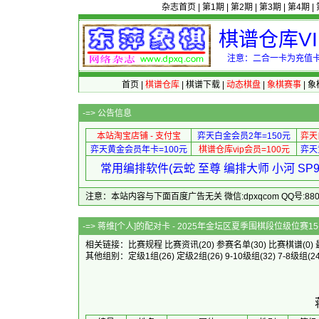
杂志首页
|
第1期
|
第2期
|
第3期
|
第4期
|
棋谱仓库V
注意：二合一卡为充值卡
首页
|
棋谱仓库
|
棋谱下载
|
动态棋盘
|
象棋赛事
|
象
-=>
公告信息
本站淘宝店铺 - 支付宝
弈天白金会员2年=150元
弈天
弈天黄金会员年卡=100元
棋谱仓库vip会员=100元
弈天
常用编排软件(云蛇 至尊 编排大师 小河 S
注意：本站内容与下面百度广告无关 微信:dpxqcom QQ号:88081
-=> 蒋维[个人]的配对卡 - 2025年金
相关链接：
比赛规程
比赛资讯
(20)
参赛名单
(30)
比赛棋谱
(0)
其他组别：
定级1组
(26)
定级2组
(26)
9-10级组
(32)
7-8级组
(2