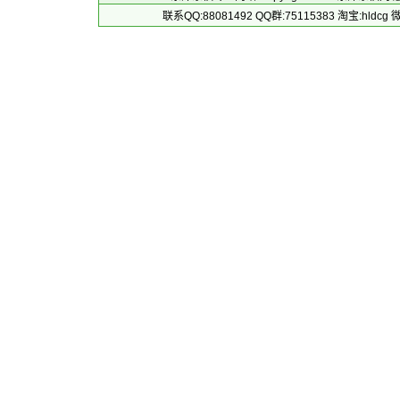
联系QQ:88081492 QQ群:75115383 淘宝:h