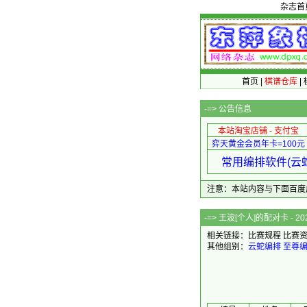
杂志首
首页
|
棋谱仓库
|
-=>
公告信息
本站淘宝店铺 - 支付宝
弈天黄金会员年卡=100元
常用编排软件(云蛇
注意：本站内容与下面百度广告无关
-=> 王波[个人]
相关链接：
比赛规程
比赛
其他组别：
云蛇编排
至尊