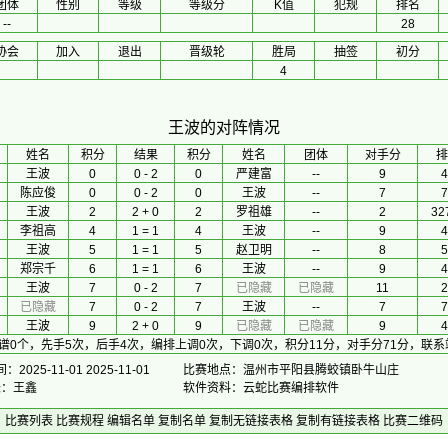
团体
性别
等级
等级分
K值
犯规
排名
--
28
协会
加入
退出
晋级轮
胜局
抽签
初分
4
王波的对阵情况
 姓名 
积分
 结果 
积分
 姓名 
团体
对手分
排
王波
0
0 - 2
0
严建富
--
9
4
陈应俊
0
0 - 2
0
王波
--
7
7
王波
2
2 + 0
2
罗祖雄
--
2
32
李祖高
4
1 = 1
4
王波
--
9
4
王波
5
1 = 1
5
赵卫明
--
8
5
郑宗千
6
1 = 1
6
王波
--
9
4
王波
7
0 - 2
7
已隐藏
已隐藏
11
2
已隐藏
7
0 - 2
7
王波
--
7
7
王波
9
2 + 0
9
已隐藏
已隐藏
9
4
谱0个，先手5次，后手4次，编排上调0次，下调0次，积分11分，对手分71分，联
2025-11-01 2025-11-01
比赛地点：温州市平阳县腾蛟镇卧牛山庄
长：王鑫
软件资料：云蛇比赛编排软件
比赛列表
比赛规程
编辑名单
复制名单
复制无链接表格
复制有链接表格
比赛二维码