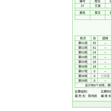
编号
姓名
37
王波
报名
英文
 轮次 
台
团体
第01轮
35
--
第02轮
41
--
第03轮
24
--
第04轮
16
--
第05轮
18
--
第06轮
18
--
第07轮
0
--
第08轮
0
已隐藏
第09轮
0
--
总计有9个对阵，棋
比赛组别：
比赛时间：
裁 判 长：陈伟民
编 排 