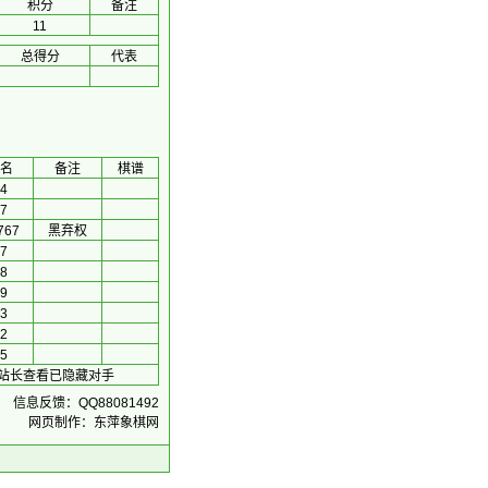
积分
备注
11
总得分
代表
名
备注
棋谱
4
7
767
黑弃权
7
8
9
3
2
5
系站长查看已隐藏对手
信息反馈：QQ88081492
网页制作：东萍象棋网