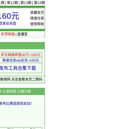
1期
|
第12期
|
第13期
|
第14期
收藏本页
60元
棋谱仓库
登录后充值
使用帮助
|
东萍商城
|
直播室
弈天棋缘碎银30万=100元
棋谱仓库vip会员=100元
绩 发布工具合集下载
东萍象棋网
点击查看本页二维码
单
比赛规程
比赛列表
发布比赛成绩到本站！