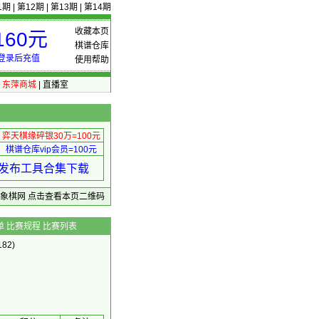
1期
|
第12期
|
第13期
|
第14期
收藏本页
60元
棋谱仓库
登录后充值
使用帮助
|
东萍商城
|
直播室
弈天棋缘碎银30万=100元
棋谱仓库vip会员=100元
绩 发布工具合集下载
东萍象棋网
点击查看本页二维码
单
比赛规程
比赛列表
82)