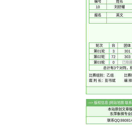
编号
姓名
10
刘舒耀
报名
英文
 轮次 
台
团体
第01轮
3
301
第02轮
72
303
第03轮
0
已隐
总计有3个对阵，
比赛组别：乙组
比赛时
裁 判 长：彭书斌
编 
-=> 版权信息 [
网站地图
联系Q
本站原创文章
东萍象棋专业网站 
联系QQ:88081