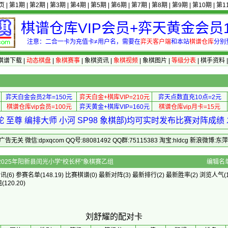
页
|
第1期
|
第2期
|
第3期
|
第4期
|
第5期
|
第6期
|
第7期
|
第8期
|
第9期
|
第10期
|
第1
棋谱仓库VIP会员+弈天黄金会员1
注意：二合一卡为充值卡≠用户名，需要在
弈天客户端
和本站
棋谱仓库
分别
棋谱下载
|
动态棋盘
|
象棋赛事
|
象棋资讯
|
象棋视频
|
象棋图片
|
等级分表
|
棋手资料
弈天白金会员2年=150元
弈天白金+棋库VIP=210元
弈天点数直充10点=2元
棋谱仓库vip会员=100元
弈天黄金+棋库VIP=160元
棋谱仓库vip月卡=15元
 至尊 编排大师 小河 SP98 象棋部)均可实时发布比赛对阵成
 微信:dpxqcom QQ号:88081492 QQ群:75115383 淘宝:hldcg 新浪微博:
]的配对卡 - 2025年阳新县闰光小学“校长杯”象棋赛乙组
编辑名
资讯
(6)
参赛名单
(148.19)
比赛棋谱
(0)
最新对阵
(3)
最新排行
(2)
最新胜率
(2) 浏览人气(1
组
(120.20)
刘舒耀的配对卡