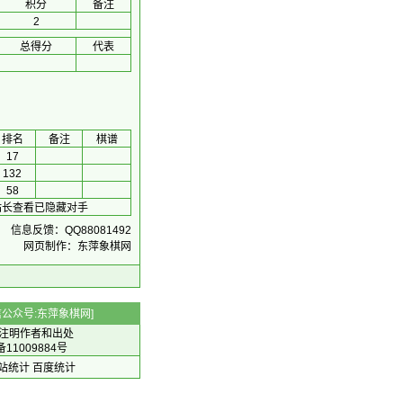
积分
备注
2
总得分
代表
排名
备注
棋谱
17
132
58
站长查看已隐藏对手
信息反馈：QQ88081492
网页制作：东萍象棋网
 微信公众号:东萍象棋网]
注明作者和出处
备11009884号
 网站统计
百度统计