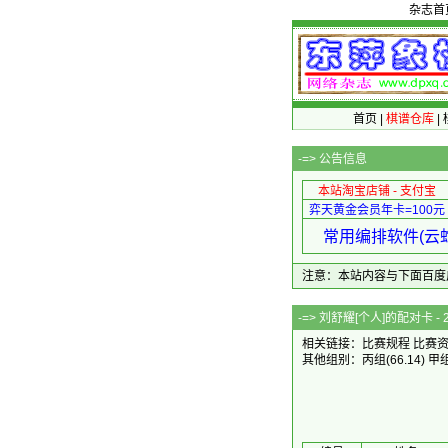
杂志首
首页
|
棋谱仓库
|
-=>
公告信息
本站淘宝店铺 - 支付宝
弈天黄金会员年卡=100元
常用编排软件(云蛇
注意：本站内容与下面百度广告无关
-=> 刘舒耀[个人
相关链接：
比赛规程
比赛
其他组别：
丙组
(66.14)
甲