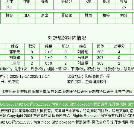
团体
性别
等级
等级分
K值
犯规
排名
303
75
协会
加入
退出
晋级轮
胜局
抽签
初分
刘舒耀的对阵情况
 姓名 
积分
 结果 
积分
 姓名 
团体
对手分
郭皓天
0
2 + 0
0
刘舒耀
303
4
刘舒耀
0
2 + 0
0
马林峰
307
0
藏
已隐藏
2
0 : 0
2
刘舒耀
303
2
棋谱0个，先手1次，后手2次，编排上调0次，下调0次，积分2分，对手分6分，联系
间：2025-12-17 2025-12-17
比赛地点：阳新县闰光小学
排 长：彭书斌
软件资料：至尊编排软件
比赛列表
比赛规程
编辑名单
复制名单
复制无链接表格
复制有链接表格
比赛二维码
Q:88081492 QQ群:75115383 淘宝:hldcg 微信:dpxqcom 新浪微博:东萍象棋网
版权归作者和
东萍象棋网
共同拥有，文章可自由转载，特别声明的除外，转载文章时请
Copyright 2004
东萍象棋网
版权所有 All Rights Reserved 保留所有权利 辽ICP
492 QQ群:75115383 淘宝:hldcg 微信:dpxqcom 新浪微博=微信公众号:东萍象棋网