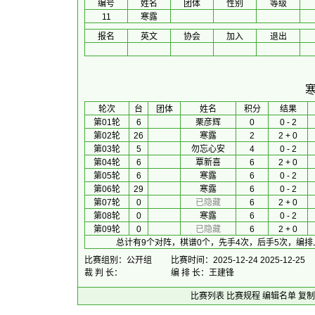
编号
姓名
团体
性别
等级
11
寒露
报名
英文
协会
加入
退出
 轮次 
台
团体
 姓名 
积分
 结果 
第01轮
6
栗彦辉
0
0 - 2
第02轮
26
寒露
2
2 + 0
第03轮
5
勿忘心安
4
0 - 2
第04轮
6
覃新喜
6
2 + 0
第05轮
6
寒露
6
0 - 2
第06轮
29
寒露
6
0 - 2
第07轮
0
已隐藏
6
2 + 0
第08轮
0
寒露
6
0 - 2
第09轮
0
已隐藏
6
2 + 0
总计有9个对阵，棋谱0个，先手4次，后手5次，编排
比赛组别：公开组
比赛时间：2025-12-24 2025-12-25
裁 判 长：
编 排 长：王建锋
比赛列表
比赛规程
编辑名单
复制