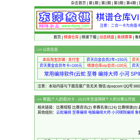
杂志首页
|
第1期
|
第2期
|
第3期
|
第4期
|
棋谱仓库V
注意：二合一卡为充值卡
首页
|
棋谱仓库
|
棋谱下载
|
动态棋盘
|
象棋赛事
|
象
-=>
公告信息
本站淘宝店铺 - 支付宝
弈天白金会员2年=150元
弈天
弈天黄金会员年卡=100元
棋谱仓库vip会员=100元
弈天
常用编排软件(云蛇 至尊 编排大师 小河 S
注意：本站内容与下面百度广告无关 微信:dpxqcom QQ号:88081
-=> 寒露[个人]的配对卡 - 20
相关链接：
比赛规程
比赛资讯
(2)
参赛名单
(124)
比赛棋谱
(0)
其他组别：
云蛇编排
至尊编排
电脑编排大师
小河棋院编排
象