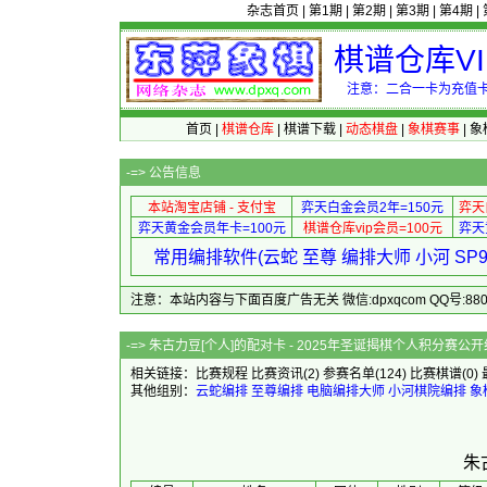
杂志首页
|
第1期
|
第2期
|
第3期
|
第4期
|
棋谱仓库V
注意：二合一卡为充值卡
首页
|
棋谱仓库
|
棋谱下载
|
动态棋盘
|
象棋赛事
|
象
-=>
公告信息
本站淘宝店铺 - 支付宝
弈天白金会员2年=150元
弈天
弈天黄金会员年卡=100元
棋谱仓库vip会员=100元
弈天
常用编排软件(云蛇 至尊 编排大师 小河 S
注意：本站内容与下面百度广告无关 微信:dpxqcom QQ号:88081
-=> 朱古力豆[个人]的配对卡 - 2
相关链接：
比赛规程
比赛资讯
(2)
参赛名单
(124)
比赛棋谱
(0)
其他组别：
云蛇编排
至尊编排
电脑编排大师
小河棋院编排
象
朱