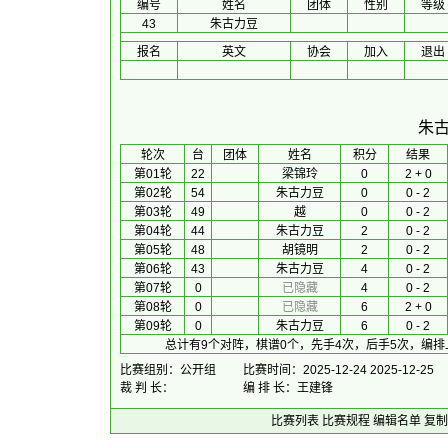
编号
姓名
团体
性别
等级
43
朱古力豆
报名
英文
协会
加入
退出
朱
 轮次 
台
团体
 姓名 
积分
 结果 
第01轮
22
梁锦玲
0
2 + 0
第02轮
54
朱古力豆
0
0 - 2
第03轮
49
越
0
0 - 2
第04轮
44
朱古力豆
2
0 - 2
第05轮
48
胡镜明
2
0 - 2
第06轮
43
朱古力豆
4
0 - 2
第07轮
0
已隐藏
4
0 - 2
第08轮
0
已隐藏
6
2 + 0
第09轮
0
朱古力豆
6
0 - 2
总计有9个对阵，棋谱0个，先手4次，后手5次，编排
比赛组别：公开组
比赛时间：2025-12-24 2025-12-25
裁 判 长：
编 排 长：王建锋
比赛列表
比赛规程
编辑名单
复制