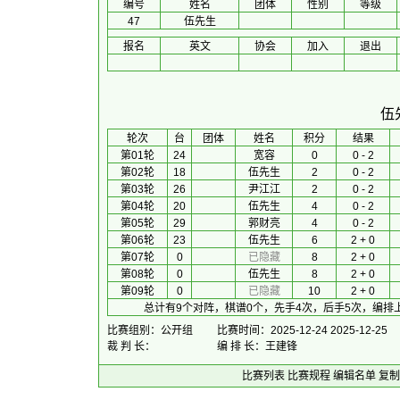
编号
姓名
团体
性别
等级
47
伍先生
报名
英文
协会
加入
退出
伍
 轮次 
台
团体
 姓名 
积分
 结果 
第01轮
24
宽容
0
0 - 2
第02轮
18
伍先生
2
0 - 2
第03轮
26
尹江江
2
0 - 2
第04轮
20
伍先生
4
0 - 2
第05轮
29
郭财亮
4
0 - 2
第06轮
23
伍先生
6
2 + 0
第07轮
0
已隐藏
8
2 + 0
第08轮
0
伍先生
8
2 + 0
第09轮
0
已隐藏
10
2 + 0
总计有9个对阵，棋谱0个，先手4次，后手5次，编排
比赛组别：公开组
比赛时间：2025-12-24 2025-12-25
裁 判 长：
编 排 长：王建锋
比赛列表
比赛规程
编辑名单
复制