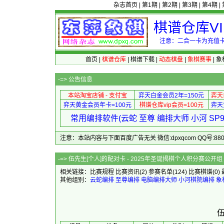
杂志首页
|
第1期
|
第2期
|
第3期
|
第4期
|
棋谱仓库V
注意：二合一卡为充值卡
首页
|
棋谱仓库
|
棋谱下载
|
动态棋盘
|
象棋赛事
|
象
-=>
公告信息
本站淘宝店铺 - 支付宝
弈天白金会员2年=150元
弈天
弈天黄金会员年卡=100元
棋谱仓库vip会员=100元
弈天
常用编排软件(云蛇 至尊 编排大师 小河 S
注意：本站内容与下面百度广告无关 微信:dpxqcom QQ号:88081
-=> 伍先生[个人]的配对卡 - 20
相关链接：
比赛规程
比赛资讯
(2)
参赛名单
(124)
比赛棋谱
(0)
其他组别：
云蛇编排
至尊编排
电脑编排大师
小河棋院编排
象