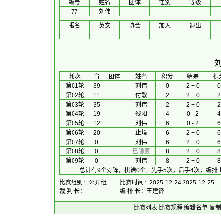
编号
姓名
团体
性别
等级
77
刘伟
报名
英文
协会
加入
退出
 轮次 
台
团体
 姓名 
积分
 结果 
积
第01轮
39
刘伟
0
2 + 0
0
第02轮
11
付敏
2
2 + 0
2
第03轮
35
刘伟
2
2 + 0
2
第04轮
19
残阳
4
0 - 2
4
第05轮
12
刘伟
6
0 - 2
6
第06轮
20
止境
6
2 + 0
6
第07轮
0
刘伟
6
2 + 0
6
第08轮
0
已隐藏
8
2 + 0
8
第09轮
0
刘伟
8
2 + 0
8
总计有9个对阵，棋谱0个，先手5次，后手4次，编排
比赛组别：公开组
比赛时间：2025-12-24 2025-12-25
裁 判 长：
编 排 长：王建锋
比赛列表
比赛规程
编辑名单
复制